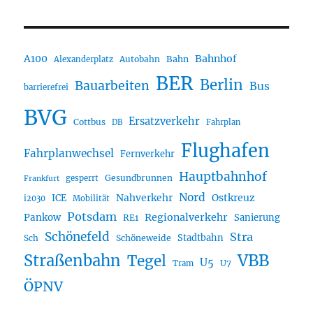
A100
Bahnhof
Autobahn
Bahn
Alexanderplatz
BER
Berlin
Bauarbeiten
Bus
barrierefrei
BVG
Ersatzverkehr
Cottbus
DB
Fahrplan
Flughafen
Fahrplanwechsel
Fernverkehr
Hauptbahnhof
Gesundbrunnen
gesperrt
Frankfurt
Nord
Nahverkehr
Ostkreuz
ICE
i2030
Mobilität
Potsdam
Regionalverkehr
Pankow
Sanierung
RE1
Schönefeld
Stra
Stadtbahn
Sch
Schöneweide
Straßenbahn
VBB
Tegel
U5
U7
Tram
ÖPNV