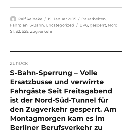
Autor
Veröffentlicht
Kategorien
Ralf Reineke
19. Januar 2015
Bauarbeiten
,
am
Schlagwörter
Fahrplan
,
S-Bahn
,
Uncategorized
BVG
,
gesperrt
,
Nord
,
S1
,
S2
,
S25
,
Zugverkehr
Beitragsnavigation
ZURÜCK
S-Bahn-Sperrung – Volle
Vorheriger
Beitrag:
Ersatzbusse und verwirrte
Fahrgäste Seit Freitagabend
ist der Nord-Süd-Tunnel für
den Zugverkehr gesperrt. Am
Montagmorgen kam es im
Berliner Berufsverkehr zu