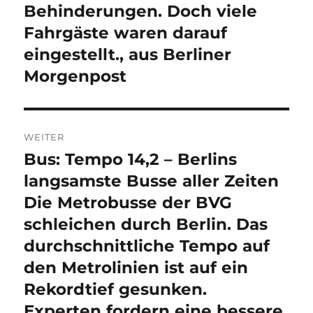
Behinderungen. Doch viele
Fahrgäste waren darauf
eingestellt., aus Berliner
Morgenpost
WEITER
Bus: Tempo 14,2 – Berlins
Nächster
Beitrag:
langsamste Busse aller Zeiten
Die Metrobusse der BVG
schleichen durch Berlin. Das
durchschnittliche Tempo auf
den Metrolinien ist auf ein
Rekordtief gesunken.
Experten fordern eine bessere