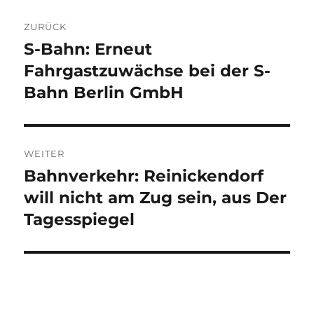
Beitragsnavigation
ZURÜCK
S-Bahn: Erneut
Vorheriger
Beitrag:
Fahrgastzuwächse bei der S-
Bahn Berlin GmbH
WEITER
Bahnverkehr: Reinickendorf
Nächster
Beitrag:
will nicht am Zug sein, aus Der
Tagesspiegel