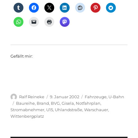
Gefällt mir:
Autor
Veröffentlicht
Kategorien
Ralf Reineke
9. Januar 2002
Fahrzeuge
,
U-Bahn
am
Schlagwörter
Baureihe
,
Brand
,
BVG
,
Gisela
,
Notfahrplan
,
Stromabnehmer
,
U15
,
Uhlandstraße
,
Warschauer
,
Wittenbergplatz