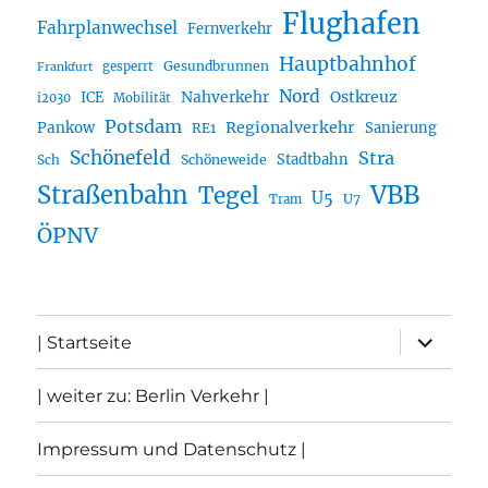
Flughafen
Fahrplanwechsel
Fernverkehr
Hauptbahnhof
Gesundbrunnen
gesperrt
Frankfurt
Nord
Nahverkehr
Ostkreuz
ICE
i2030
Mobilität
Potsdam
Regionalverkehr
Pankow
Sanierung
RE1
Schönefeld
Stra
Stadtbahn
Sch
Schöneweide
Straßenbahn
VBB
Tegel
U5
U7
Tram
ÖPNV
Unterme
| Startseite
öffnen
| weiter zu: Berlin Verkehr |
Impressum und Datenschutz |