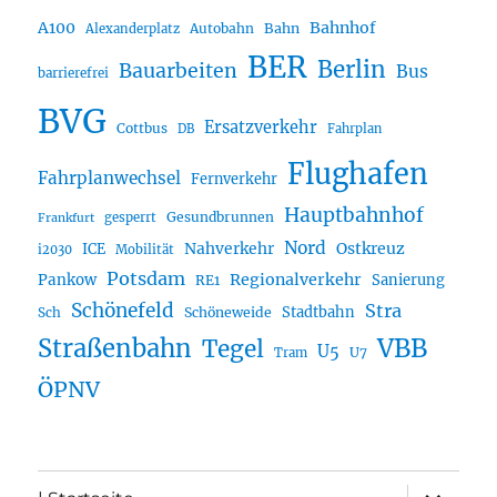
A100
Bahnhof
Autobahn
Bahn
Alexanderplatz
BER
Berlin
Bauarbeiten
Bus
barrierefrei
BVG
Ersatzverkehr
Cottbus
DB
Fahrplan
Flughafen
Fahrplanwechsel
Fernverkehr
Hauptbahnhof
Gesundbrunnen
gesperrt
Frankfurt
Nord
Nahverkehr
Ostkreuz
ICE
i2030
Mobilität
Potsdam
Regionalverkehr
Pankow
Sanierung
RE1
Schönefeld
Stra
Stadtbahn
Sch
Schöneweide
Straßenbahn
VBB
Tegel
U5
U7
Tram
ÖPNV
Unterme