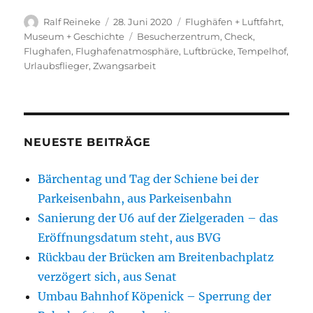
Autor
Veröffentlicht
Kategorien
Ralf Reineke
28. Juni 2020
Flughäfen + Luftfahrt
,
am
Schlagwörter
Museum + Geschichte
Besucherzentrum
,
Check
,
Flughafen
,
Flughafenatmosphäre
,
Luftbrücke
,
Tempelhof
,
Urlaubsflieger
,
Zwangsarbeit
NEUESTE BEITRÄGE
Bärchentag und Tag der Schiene bei der
Parkeisenbahn, aus Parkeisenbahn
Sanierung der U6 auf der Zielgeraden – das
Eröffnungsdatum steht, aus BVG
Rückbau der Brücken am Breitenbachplatz
verzögert sich, aus Senat
Umbau Bahnhof Köpenick – Sperrung der