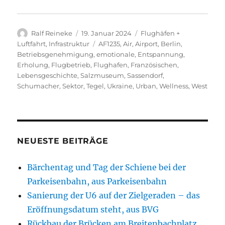
Autor
Veröffentlicht
Kategorien
Ralf Reineke
19. Januar 2024
Flughäfen +
am
Schlagwörter
Luftfahrt
,
Infrastruktur
AF1235
,
Air
,
Airport
,
Berlin
,
Betriebsgenehmigung
,
emotionale
,
Entspannung
,
Erholung
,
Flugbetrieb
,
Flughafen
,
Französischen
,
Lebensgeschichte
,
Salzmuseum
,
Sassendorf
,
Schumacher
,
Sektor
,
Tegel
,
Ukraine
,
Urban
,
Wellness
,
West
NEUESTE BEITRÄGE
Bärchentag und Tag der Schiene bei der
Parkeisenbahn, aus Parkeisenbahn
Sanierung der U6 auf der Zielgeraden – das
Eröffnungsdatum steht, aus BVG
Rückbau der Brücken am Breitenbachplatz