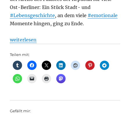
Ost-Berliner: Ein Stück Stadt- und
#Lebensgeschichte
, an dem viele
#emotionale
Momente hingen, ging zu Ende.
„Flughäfen: Raten Sie mal, wo dieser TXL-Warteraum
weiterlesen
Teilen mit:
Gefällt mir: