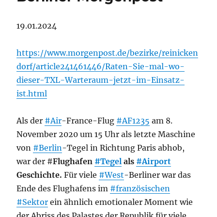
19.01.2024
https://www.morgenpost.de/bezirke/reinicken
dorf/article241461446/Raten-Sie-mal-wo-
dieser-TXL-Warteraum-jetzt-im-Einsatz-
ist.html
Als der
#Air
-France-Flug
#AF1235
am 8.
November 2020 um 15 Uhr als letzte Maschine
von
#Berlin
-Tegel in Richtung Paris abhob,
war der #
Flughafen
#Tegel
als
#Airport
Geschichte.
Für viele
#West
-Berliner war das
Ende des Flughafens im
#französischen
#Sektor
ein ähnlich emotionaler Moment wie
der Abriss des Palastes der Republik für viele