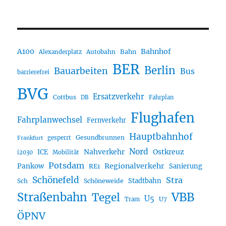
A100
Bahnhof
Autobahn
Bahn
Alexanderplatz
BER
Berlin
Bauarbeiten
Bus
barrierefrei
BVG
Ersatzverkehr
Cottbus
DB
Fahrplan
Flughafen
Fahrplanwechsel
Fernverkehr
Hauptbahnhof
Gesundbrunnen
gesperrt
Frankfurt
Nord
Nahverkehr
Ostkreuz
ICE
i2030
Mobilität
Potsdam
Regionalverkehr
Pankow
Sanierung
RE1
Schönefeld
Stra
Stadtbahn
Sch
Schöneweide
Straßenbahn
VBB
Tegel
U5
U7
Tram
ÖPNV