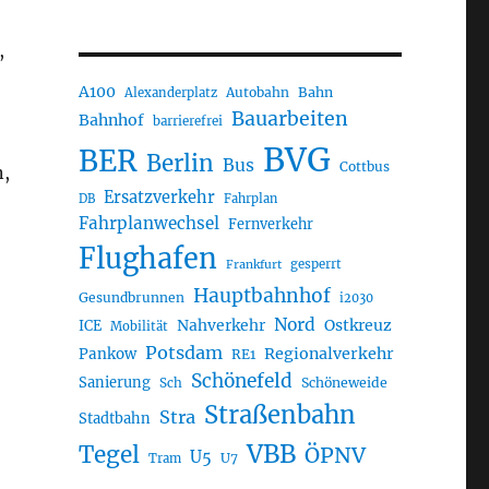
,
A100
Autobahn
Bahn
Alexanderplatz
Bauarbeiten
Bahnhof
barrierefrei
BVG
BER
Berlin
Bus
Cottbus
n,
Ersatzverkehr
DB
Fahrplan
Fahrplanwechsel
Fernverkehr
Flughafen
gesperrt
Frankfurt
Hauptbahnhof
Gesundbrunnen
i2030
Nord
Nahverkehr
Ostkreuz
ICE
Mobilität
Potsdam
Regionalverkehr
Pankow
RE1
Schönefeld
Sanierung
Sch
Schöneweide
Straßenbahn
Stra
Stadtbahn
VBB
Tegel
ÖPNV
U5
U7
Tram