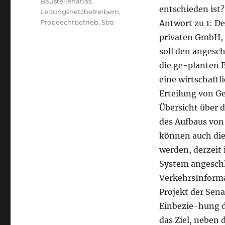
Baustellenatlas
,
entschieden ist
Leitungsnetzbetreibern
,
Probeechtbetrieb
,
Stra
Antwort zu 1: De
privaten GmbH, 
soll den angesc
die ge-planten 
eine wirtschaft
Erteilung von G
Übersicht über
des Aufbaus von
können auch di
werden, derzeit 
System angeschlo
VerkehrsInforma
Projekt der Sen
Einbezie-hung d
das Ziel, neben