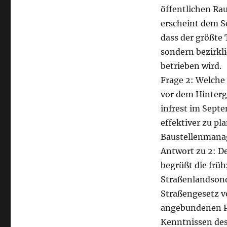
öffentlichen Ra
erscheint dem Se
dass der größte 
sondern bezirkl
betrieben wird.
Frage 2: Welche 
vor dem Hinterg
infrest im Sept
effektiver zu pl
Baustellenmana
Antwort zu 2: De
begrüßt die frü
Straßenlandsond
Straßengesetz v
angebundenen Par
Kenntnissen des