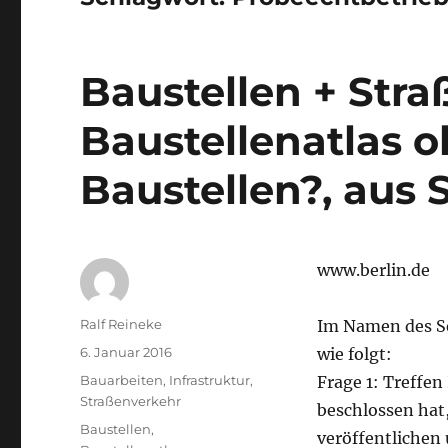
Baustellen + Stra
Baustellenatlas o
Baustellen?, aus 
www.berlin.de
Autor
Ralf Reineke
Im Namen des Se
Veröffentlicht
6. Januar 2016
wie folgt:
am
Kategorien
Bauarbeiten
,
Infrastruktur
,
Frage 1: Treffen
Straßenverkehr
beschlossen hat
Schlagwörter
Baustellen
,
veröffentlichen 