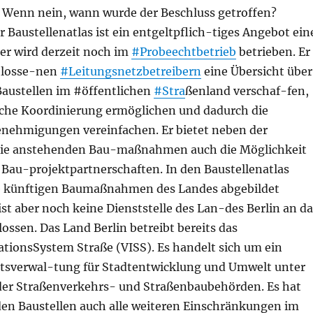
? Wenn nein, wann wurde der Beschluss getroffen?
r Baustellenatlas ist ein entgeltpflich-tiges Angebot ein
er wird derzeit noch im
#Probeechtbetrieb
betrieben. Er
hlosse-nen
#Leitungsnetzbetreibern
eine Übersicht über
Baustellen im #öffentlichen
#Stra
ßenland verschaf-fen,
liche Koordinierung ermöglichen und dadurch die
enehmigungen vereinfachen. Er bietet neben der
 die anstehenden Bau-maßnahmen auch die Möglichkeit
 Bau-projektpartnerschaften. In den Baustellenatlas
e künftigen Baumaßnahmen des Landes abgebildet
ist aber noch keine Dienststelle des Lan-des Berlin an da
ssen. Das Land Berlin betreibt bereits das
tionsSystem Straße (VISS). Es handelt sich um ein
atsverwal-tung für Stadtentwicklung und Umwelt unter
er Straßenverkehrs- und Straßenbaubehörden. Es hat
 den Baustellen auch alle weiteren Einschränkungen im