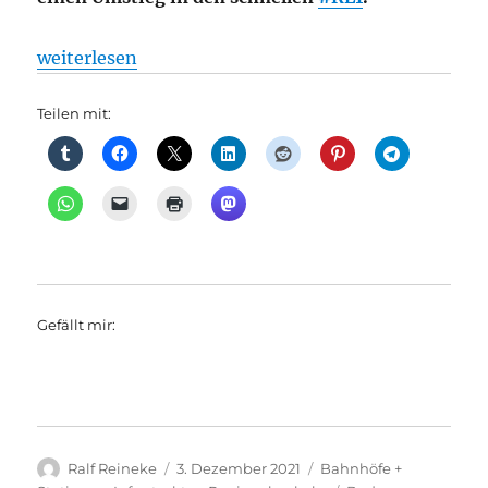
„Regionalverkehr: Die RB35 fährt in Bad Saarow ein
weiterlesen
Teilen mit:
Gefällt mir:
Autor
Veröffentlicht
Kategorien
Ralf Reineke
3. Dezember 2021
Bahnhöfe +