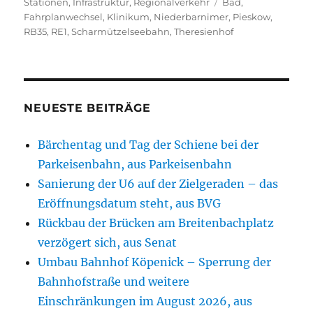
am
Schlagwörter
Stationen
,
Infrastruktur
,
Regionalverkehr
Bad
,
Fahrplanwechsel
,
Klinikum
,
Niederbarnimer
,
Pieskow
,
RB35
,
RE1
,
Scharmützelseebahn
,
Theresienhof
NEUESTE BEITRÄGE
Bärchentag und Tag der Schiene bei der
Parkeisenbahn, aus Parkeisenbahn
Sanierung der U6 auf der Zielgeraden – das
Eröffnungsdatum steht, aus BVG
Rückbau der Brücken am Breitenbachplatz
verzögert sich, aus Senat
Umbau Bahnhof Köpenick – Sperrung der
Bahnhofstraße und weitere
Einschränkungen im August 2026, aus