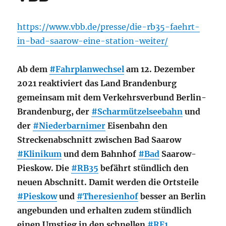
https://www.vbb.de/presse/die-rb35-faehrt-
in-bad-saarow-eine-station-weiter/
Ab dem
#Fahrplanwechsel
am 12. Dezember
2021 reaktiviert das Land Brandenburg
gemeinsam mit dem Verkehrsverbund Berlin-
Brandenburg, der
#Scharmützelseebahn
und
der
#Niederbarnimer
Eisenbahn den
Streckenabschnitt zwischen Bad Saarow
#Klinikum
und dem Bahnhof
#Bad
Saarow-
Pieskow. Die
#RB35
befährt stündlich den
neuen Abschnitt. Damit werden die Ortsteile
#Pieskow
und
#Theresienhof
besser an Berlin
angebunden und erhalten zudem stündlich
einen Umstieg in den schnellen
#RE1
.