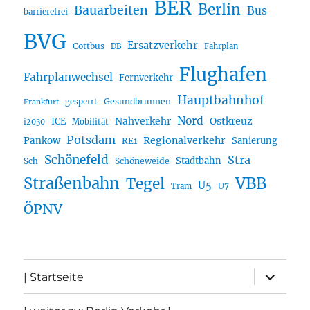
BER
Berlin
Bauarbeiten
Bus
barrierefrei
BVG
Ersatzverkehr
Cottbus
DB
Fahrplan
Flughafen
Fahrplanwechsel
Fernverkehr
Hauptbahnhof
Gesundbrunnen
gesperrt
Frankfurt
Nord
Nahverkehr
Ostkreuz
ICE
i2030
Mobilität
Potsdam
Regionalverkehr
Pankow
Sanierung
RE1
Schönefeld
Stra
Stadtbahn
Sch
Schöneweide
Straßenbahn
VBB
Tegel
U5
U7
Tram
ÖPNV
Unterme
| Startseite
öffnen