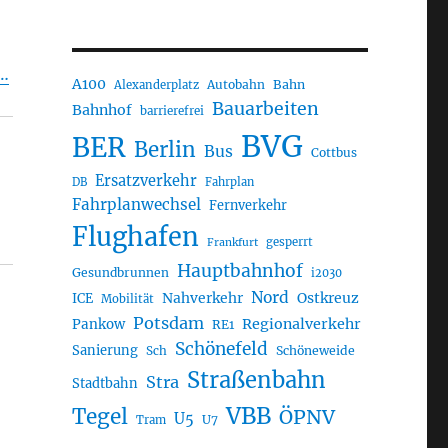
 …
A100
Autobahn
Bahn
Alexanderplatz
Bauarbeiten
Bahnhof
barrierefrei
BVG
BER
Berlin
Bus
Cottbus
Ersatzverkehr
DB
Fahrplan
Fahrplanwechsel
Fernverkehr
Flughafen
gesperrt
Frankfurt
Hauptbahnhof
Gesundbrunnen
i2030
Nord
Nahverkehr
Ostkreuz
ICE
Mobilität
Potsdam
Regionalverkehr
Pankow
RE1
Schönefeld
Sanierung
Sch
Schöneweide
Straßenbahn
Stra
Stadtbahn
VBB
Tegel
ÖPNV
U5
U7
Tram