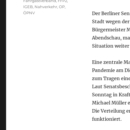
Fahrgastverband
,
FFP2
,
IGEB
,
Nahverkehr
,
OP
,
ÖPNV
Der Berliner Sen
Stadt wegen der
Bürgermeister M
Abendschau, man
Situation weiter
Eine zentrale 
Pandemie am Die
zum Tragen ein
Laut Senatsbes
Sonntag in Kraf
Michael Müller 
Die Verteilung e
funktioniert.