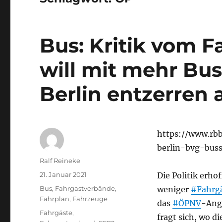
Bus: Kritik vom 
will mit mehr Bu
Berlin entzerren 
https://www.rbb
berlin-bvg-bus
Autor
Ralf Reineke
Veröffentlicht
21. Januar 2021
Die Politik erh
am
Kategorien
Bus
,
Fahrgastverbände
,
weniger
#Fahrg
Fahrplan
,
Fahrzeuge
das
#ÖPNV
-Ang
Schlagwörter
Fahrgäste
,
fragt sich, wo 