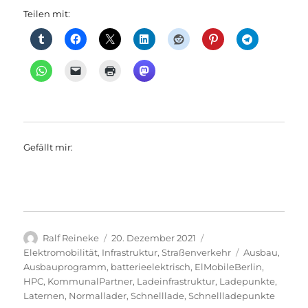
Teilen mit:
Gefällt mir:
Autor
Veröffentlicht
Kategorien
Ralf Reineke
20. Dezember 2021
am
Schlagwörter
Elektromobilität
,
Infrastruktur
,
Straßenverkehr
Ausbau
,
Ausbauprogramm
,
batterieelektrisch
,
ElMobileBerlin
,
HPC
,
KommunalPartner
,
Ladeinfrastruktur
,
Ladepunkte
,
Laternen
,
Normallader
,
Schnelllade
,
Schnellladepunkte