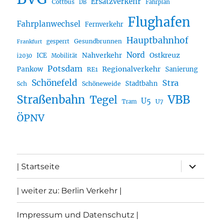
Ersatzverkehr
Cottbus
DB
Fahrplan
Flughafen
Fahrplanwechsel
Fernverkehr
Hauptbahnhof
Gesundbrunnen
gesperrt
Frankfurt
Nord
Nahverkehr
Ostkreuz
ICE
i2030
Mobilität
Potsdam
Regionalverkehr
Pankow
Sanierung
RE1
Schönefeld
Stra
Stadtbahn
Sch
Schöneweide
Straßenbahn
VBB
Tegel
U5
U7
Tram
ÖPNV
Unterme
| Startseite
öffnen
| weiter zu: Berlin Verkehr |
Impressum und Datenschutz |