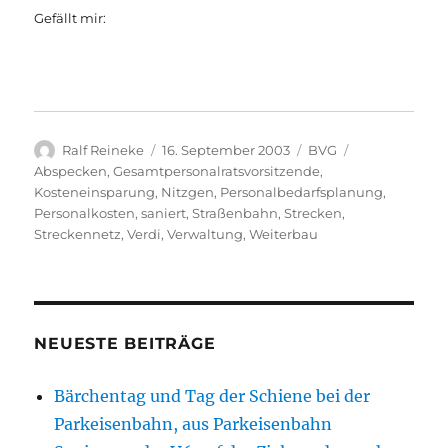
Gefällt mir:
Autor
Veröffentlicht
Kategorien
Schlagwörter
Ralf Reineke
16. September 2003
BVG
am
Abspecken
,
Gesamtpersonalratsvorsitzende
,
Kosteneinsparung
,
Nitzgen
,
Personalbedarfsplanung
,
Personalkosten
,
saniert
,
Straßenbahn
,
Strecken
,
Streckennetz
,
Verdi
,
Verwaltung
,
Weiterbau
NEUESTE BEITRÄGE
Bärchentag und Tag der Schiene bei der
Parkeisenbahn, aus Parkeisenbahn