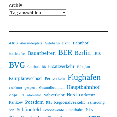
Archiv
A100
Bahnhof
Autobahn
Bahn
Alexanderplatz
BER
Berlin
Bauarbeiten
Bus
barrierefrei
BVG
Ersatzverkehr
Cottbus
DB
Fahrplan
Flughafen
Fahrplanwechsel
Fernverkehr
Hauptbahnhof
Gesundbrunnen
gesperrt
Frankfurt
Nord
Nahverkehr
Ostkreuz
ICE
i2030
Mobilität
Potsdam
Regionalverkehr
Pankow
Sanierung
RE1
Schönefeld
Stra
Stadtbahn
Sch
Schöneweide