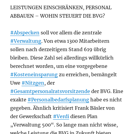
LEISTUNGEN EINSCHRÄNKEN, PERSONAL
ABBAUEN – WOHIN STEUERT DIE BVG?
#Abspecken
soll vor allem die zentrale
#Verwaltung
. Von etwa 1300 Mitarbeitern
sollen nach derzeitigem Stand 619 übrig
bleiben. Diese Zahl sei allerdings willkürlich
berechnet worden, um eine vorgegebene
#Kosteneinsparung
zu erreichen, bemängelt
Uwe
#Nitzgen
, der
#Gesamtpersonalratsvorsitzende
der BVG. Eine
exakte
#Personalbedarfsplanung
habe es nicht
gegeben. Ähnlich kritisiert Frank Bäsler von
der Gewerkschaft
#Verdi
diesen Plan
„Verwaltung 500“. So lange man nicht wisse,
welche Leistung die BVG in Zukunft bieten