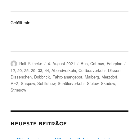
Gefällt mir:
Autor
Veröffentlicht
Kategorien
Schla
Ralf Reineke
4. August 2021
Bus
,
Cottbus
,
Fahrplan
am
12
,
20
,
25
,
29
,
33
,
44
,
Abendverkehr
,
Cottbusverkehr
,
Dissen
,
Dissenchen
,
Döbbrick
,
Fahrplanangebot
,
Maiberg
,
Merzdorf
,
RE2
,
Saspow
,
Schlichow
,
Schülerverkehr
,
Sielow
,
Skadow
,
Striesow
NEUESTE BEITRÄGE