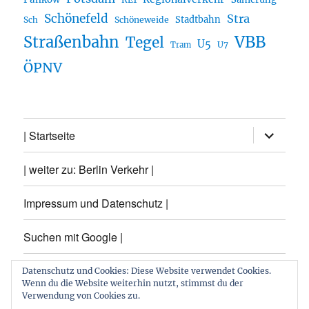
Schönefeld
Stra
Stadtbahn
Sch
Schöneweide
Straßenbahn
VBB
Tegel
U5
U7
Tram
ÖPNV
Unterme
| Startseite
öffnen
| weiter zu: Berlin Verkehr |
Impressum und Datenschutz |
Suchen mit Google |
Themen
Datenschutz und Cookies: Diese Website verwendet Cookies.
Wenn du die Website weiterhin nutzt, stimmst du der
Verwendung von Cookies zu.
Archiv