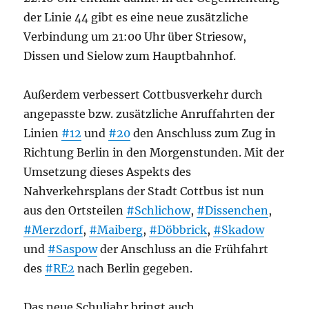
der Linie 44 gibt es eine neue zusätzliche
Verbindung um 21:00 Uhr über Striesow,
Dissen und Sielow zum Hauptbahnhof.
Außerdem verbessert Cottbusverkehr durch
angepasste bzw. zusätzliche Anruffahrten der
Linien
#12
und
#20
den Anschluss zum Zug in
Richtung Berlin in den Morgenstunden. Mit der
Umsetzung dieses Aspekts des
Nahverkehrsplans der Stadt Cottbus ist nun
aus den Ortsteilen
#Schlichow
,
#Dissenchen
,
#Merzdorf
,
#Maiberg
,
#Döbbrick
,
#Skadow
und
#Saspow
der Anschluss an die Frühfahrt
des
#RE2
nach Berlin gegeben.
Das neue Schuljahr bringt auch