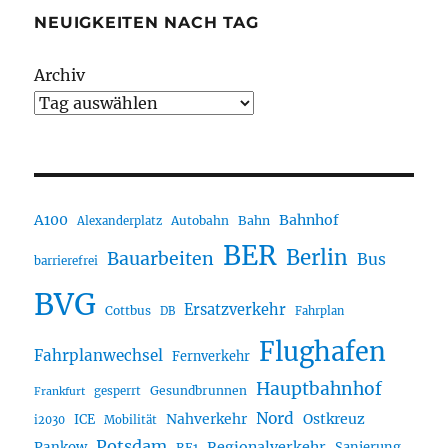
NEUIGKEITEN NACH TAG
Archiv
A100
Bahnhof
Autobahn
Bahn
Alexanderplatz
BER
Berlin
Bauarbeiten
Bus
barrierefrei
BVG
Ersatzverkehr
Cottbus
DB
Fahrplan
Flughafen
Fahrplanwechsel
Fernverkehr
Hauptbahnhof
Gesundbrunnen
gesperrt
Frankfurt
Nord
Nahverkehr
Ostkreuz
ICE
i2030
Mobilität
Potsdam
Regionalverkehr
Pankow
Sanierung
RE1