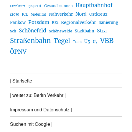
Hauptbahnhof
Gesundbrunnen
gesperrt
Frankfurt
Nord
Nahverkehr
Ostkreuz
ICE
i2030
Mobilität
Potsdam
Regionalverkehr
Pankow
Sanierung
RE1
Schönefeld
Stra
Stadtbahn
Sch
Schöneweide
Straßenbahn
VBB
Tegel
U5
U7
Tram
ÖPNV
| Startseite
| weiter zu: Berlin Verkehr |
Impressum und Datenschutz |
Suchen mit Google |