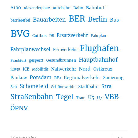
A100
Bahnhof
Autobahn
Bahn
Alexanderplatz
BER
Berlin
Bauarbeiten
Bus
barrierefrei
BVG
Ersatzverkehr
Cottbus
DB
Fahrplan
Flughafen
Fahrplanwechsel
Fernverkehr
Hauptbahnhof
Gesundbrunnen
gesperrt
Frankfurt
Nord
Nahverkehr
Ostkreuz
ICE
i2030
Mobilität
Potsdam
Regionalverkehr
Pankow
Sanierung
RE1
Schönefeld
Stra
Stadtbahn
Sch
Schöneweide
Straßenbahn
VBB
Tegel
U5
U7
Tram
ÖPNV
Unterme