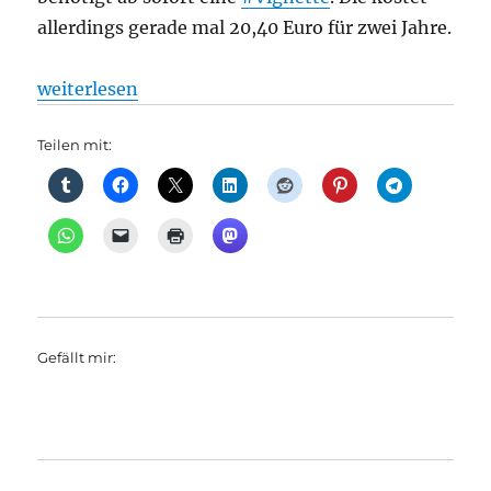
allerdings gerade mal 20,40 Euro für zwei Jahre.
„Wo derzeit neue Parkzonen in der Berliner Innens
weiterlesen
Teilen mit:
Gefällt mir: