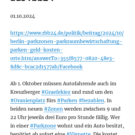
01.10.2024
https://www.rbb24.de/politik/beitrag/2024/10/
berlin-parkzonen-parkraumbewirtschaftung-
parken-geld-kosten-
orte.htm/answerTo=355f8577-0820-48e3-
8d8c-bcac2d1577ab/Facebook
Ab 1. Oktober müssen Autofahrende auch im
Kreuzberger
#Graefekiez
und rund um den
#Oranienplatz
fürs
#Parken
#bezahlen
. In
beiden neuen
#Zonen
werden zwischen 9 und
22 Uhr jeweils drei Euro pro Stunde fällig. Wer
in einer
#Parkzone
wohnt und ein Auto besitzt,
benötigt ab sofort eine
#Vignette
. Die kostet