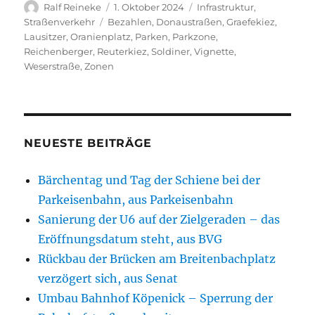
Autor
Veröffentlicht
Kategorien
Ralf Reineke
1. Oktober 2024
Infrastruktur
,
am
Schlagwörter
Straßenverkehr
Bezahlen
,
Donaustraßen
,
Graefekiez
,
Lausitzer
,
Oranienplatz
,
Parken
,
Parkzone
,
Reichenberger
,
Reuterkiez
,
Soldiner
,
Vignette
,
Weserstraße
,
Zonen
NEUESTE BEITRÄGE
Bärchentag und Tag der Schiene bei der
Parkeisenbahn, aus Parkeisenbahn
Sanierung der U6 auf der Zielgeraden – das
Eröffnungsdatum steht, aus BVG
Rückbau der Brücken am Breitenbachplatz
verzögert sich, aus Senat
Umbau Bahnhof Köpenick – Sperrung der