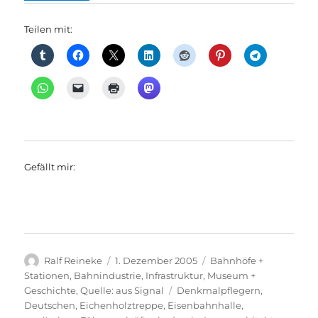
Teilen mit:
Gefällt mir:
Autor
Veröffentlicht
Kategorien
Ralf Reineke
1. Dezember 2005
Bahnhöfe +
am
Stationen
,
Bahnindustrie
,
Infrastruktur
,
Museum +
Schlagwörter
Geschichte
,
Quelle: aus Signal
Denkmalpflegern
,
Deutschen
,
Eichenholztreppe
,
Eisenbahnhalle
,