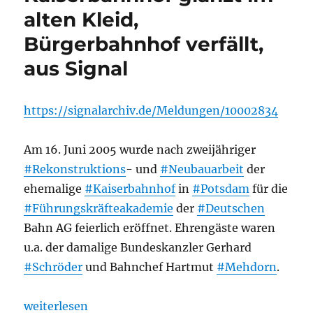
alten Kleid,
Bürgerbahnhof verfällt,
aus Signal
https://signalarchiv.de/Meldungen/10002834
Am 16. Juni 2005 wurde nach zweijähriger
#Rekonstruktions
- und
#Neubauarbeit
der
ehemalige
#Kaiserbahnhof
in
#Potsdam
für die
#Führungskräfteakademie
der
#Deutschen
Bahn AG feierlich eröffnet. Ehrengäste waren
u.a. der damalige Bundeskanzler Gerhard
#Schröder
und Bahnchef Hartmut
#Mehdorn
.
„Bahnhöfe + Bahnindustrie: Fast wie im Märchen Po
weiterlesen