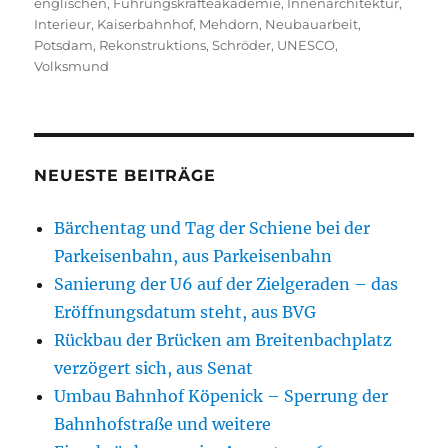
englischen
,
Führungskräfteakademie
,
Innenarchitektur
,
Interieur
,
Kaiserbahnhof
,
Mehdorn
,
Neubauarbeit
,
Potsdam
,
Rekonstruktions
,
Schröder
,
UNESCO
,
Volksmund
NEUESTE BEITRÄGE
Bärchentag und Tag der Schiene bei der
Parkeisenbahn, aus Parkeisenbahn
Sanierung der U6 auf der Zielgeraden – das
Eröffnungsdatum steht, aus BVG
Rückbau der Brücken am Breitenbachplatz
verzögert sich, aus Senat
Umbau Bahnhof Köpenick – Sperrung der
Bahnhofstraße und weitere