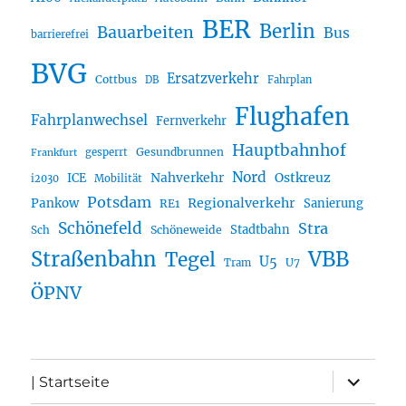
BER
Berlin
Bauarbeiten
Bus
barrierefrei
BVG
Ersatzverkehr
Cottbus
DB
Fahrplan
Flughafen
Fahrplanwechsel
Fernverkehr
Hauptbahnhof
Gesundbrunnen
gesperrt
Frankfurt
Nord
Nahverkehr
Ostkreuz
ICE
i2030
Mobilität
Potsdam
Regionalverkehr
Pankow
Sanierung
RE1
Schönefeld
Stra
Stadtbahn
Sch
Schöneweide
Straßenbahn
VBB
Tegel
U5
U7
Tram
ÖPNV
Unterme
| Startseite
öffnen