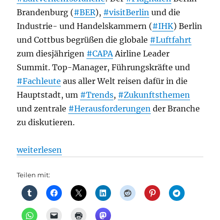
Brandenburg (
#BER
),
#visitBerlin
und die
Industrie- und Handelskammern (
#IHK
) Berlin
und Cottbus begrüßen die globale
#Luftfahrt
zum diesjährigen
#CAPA
Airline Leader
Summit. Top-Manager, Führungskräfte und
#Fachleute
aus aller Welt reisen dafür in die
Hauptstadt, um
#Trends
,
#Zukunftsthemen
und zentrale
#Herausforderungen
der Branche
zu diskutieren.
„CAPA-Gipfel 2026: Berlin wird Treffpunkt der inte
weiterlesen
Teilen mit: