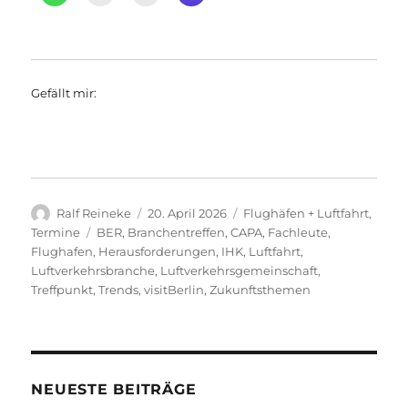
Gefällt mir:
Autor
Veröffentlicht
Kategorien
Ralf Reineke
20. April 2026
Flughäfen + Luftfahrt
,
am
Schlagwörter
Termine
BER
,
Branchentreffen
,
CAPA
,
Fachleute
,
Flughafen
,
Herausforderungen
,
IHK
,
Luftfahrt
,
Luftverkehrsbranche
,
Luftverkehrsgemeinschaft
,
Treffpunkt
,
Trends
,
visitBerlin
,
Zukunftsthemen
NEUESTE BEITRÄGE