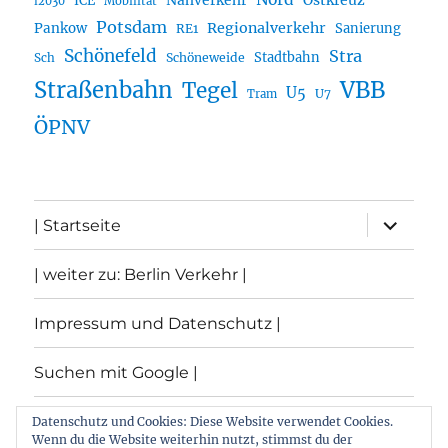
Nahverkehr
Ostkreuz
ICE
i2030
Mobilität
Potsdam
Regionalverkehr
Pankow
Sanierung
RE1
Schönefeld
Stra
Stadtbahn
Sch
Schöneweide
Straßenbahn
VBB
Tegel
U5
U7
Tram
ÖPNV
Unterme
| Startseite
öffnen
| weiter zu: Berlin Verkehr |
Impressum und Datenschutz |
Suchen mit Google |
Themen
Datenschutz und Cookies: Diese Website verwendet Cookies.
Wenn du die Website weiterhin nutzt, stimmst du der