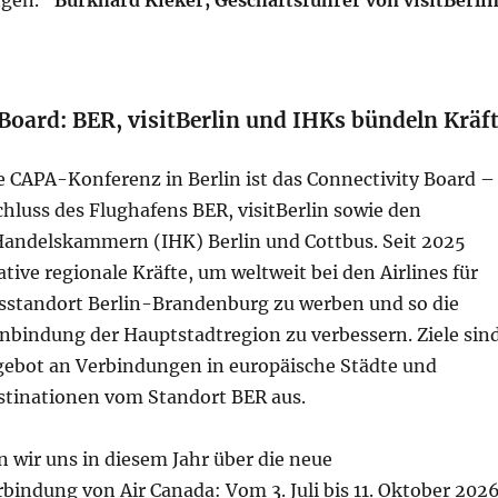
ngen.“
Burkhard Kieker, Geschäftsführer von visitBerli
Board: BER, visitBerlin und IHKs bündeln Kräf
e CAPA-Konferenz in Berlin ist das Connectivity Board –
luss des Flughafens BER, visitBerlin sowie den
Handelskammern (IHK) Berlin und Cottbus. Seit 2025
ative regionale Kräfte, um weltweit bei den Airlines für
sstandort Berlin-Brandenburg zu werben und so die
Anbindung der Hauptstadtregion zu verbessern. Ziele sin
gebot an Verbindungen in europäische Städte und
tinationen vom Standort BER aus.
 wir uns in diesem Jahr über die neue
indung von Air Canada: Vom 3. Juli bis 11. Oktober 202