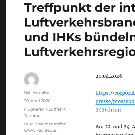
Treffpunkt der in
Luftverkehrsbranc
und IHKs bündeln 
Luftverkehrsregi
20.04.2026
Autor
Ralf Reineke
https://corpora
Veröffentlicht
20. April 2026
presse/pressepo
am
Kategorien
Flughäfen + Luftfahrt
,
2026.html
Termine
Schlagwörter
BER
,
Branchentreffen
,
Am 23. und 24. 
CAPA
,
Fachleute
,