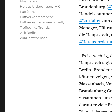
internationalen
Flughafen
,
Herausforderungen
,
IHK
,
Brandenburg (
#
Luftfahrt
,
Handelskammer
Luftverkehrsbranche
,
#Luftfahrt
zum d
Luftverkehrsgemeinschaft
,
Treffpunkt
,
Trends
,
Manager, Führu
visitBerlin
,
die Hauptstadt,
Zukunftsthemen
#Herausforderu
„Es ist wichtig,
Hauptstadtregio
Berlin-Brandenb
können zeigen, 
Massenbach, Vor
Brandenburg G
zusammen, um s
darunter viele E