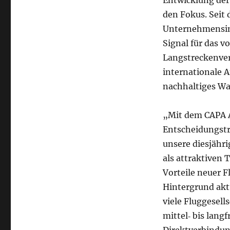
Entwicklung der
den Fokus. Seit
Unternehmensinv
Signal für das v
Langstreckenverb
internationale A
nachhaltiges Wa
„Mit dem CAPA A
Entscheidungstr
unsere diesjähri
als attraktiven 
Vorteile neuer 
Hintergrund akt
viele Fluggesell
mittel‑ bis lang