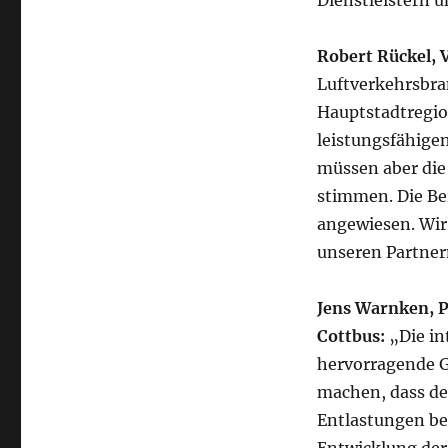
Dienstleistern u
Robert Rückel, 
Luftverkehrsbra
Hauptstadtregio
leistungsfähige
müssen aber die
stimmen. Die Ber
angewiesen. Wir
unseren Partner
Jens Warnken, 
Cottbus:
„Die in
hervorragende Ge
machen, dass de
Entlastungen ben