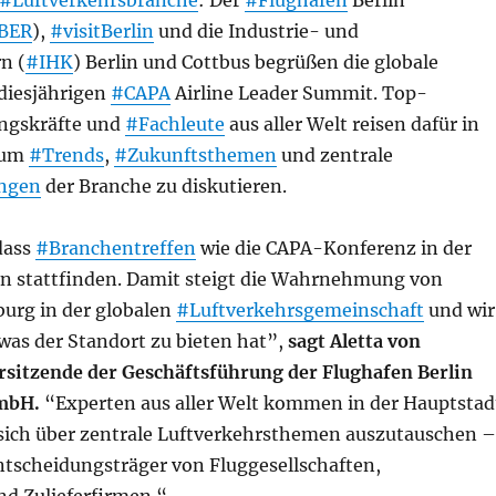
#Luftverkehrsbranche
: Der
#Flughafen
Berlin
BER
),
#visitBerlin
und die Industrie- und
n (
#IHK
) Berlin und Cottbus begrüßen die globale
iesjährigen
#CAPA
Airline Leader Summit. Top-
ngskräfte und
#Fachleute
aus aller Welt reisen dafür in
 um
#Trends
,
#Zukunftsthemen
und zentrale
ngen
der Branche zu diskutieren.
 dass
#Branchentreffen
wie die CAPA-Konferenz in der
n stattfinden. Damit steigt die Wahrnehmung von
urg in der globalen
#Luftverkehrsgemeinschaft
und wir
was der Standort zu bieten hat”,
sagt Aletta von
sitzende der Geschäftsführung der Flughafen Berlin
mbH.
“Experten aus aller Welt kommen in der Hauptstad
ich über zentrale Luftverkehrsthemen auszutauschen –
ntscheidungsträger von Fluggesellschaften,