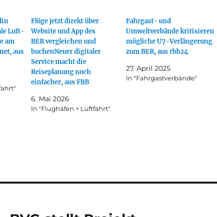
lin
Flüge jetzt direkt über
Fahrgast- und
le Luft-
Website und App des
Umweltverbände kritisieren
e am
BER vergleichen und
mögliche U7-Verlängerung
net, aus
buchenNeuer digitaler
zum BER, aus rbb24
Service macht die
27. April 2025
Reiseplanung noch
In "Fahrgastverbände"
einfacher, aus FBB
fahrt"
6. Mai 2026
In "Flughäfen + Luftfahrt"