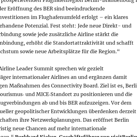
 prosperierenden Flughafenregion Berlin-Brandenburg 
 der Eröffnung des BER sind beeindruckende
estitionen im Flughafenumfeld erfolgt – ein klares
orhandene Potenzial. Fest steht: Jede neue Direkt- und
indung sowie jede zusätzliche Airline stärkt die
nbindung, erhöht die Standortattraktivität und schafft
chstum sowie neue Arbeitsplätze für die Region.“
irline Leader Summit sprechen wir gezielt
äger internationaler Airlines an und ergänzen damit
gen Maßnahmen des Connectivity Board. Ziel ist es, Berl
Tourismus‑ und MICE‑Standort zu positionieren und die
Flugverbindungen ab und bis BER aufzuzeigen. Vor dem
ueller geopolitischer Entwicklungen überdenken derzeit
schaften ihre Netzwerkplanungen. Das eröffnet Berlin
fristig neue Chancen auf mehr internationale