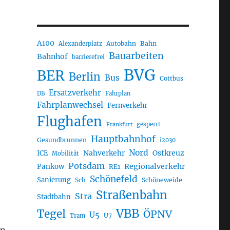
A100
Autobahn
Bahn
Alexanderplatz
Bauarbeiten
Bahnhof
barrierefrei
BVG
BER
Berlin
Bus
Cottbus
Ersatzverkehr
DB
Fahrplan
Fahrplanwechsel
Fernverkehr
Flughafen
gesperrt
Frankfurt
Hauptbahnhof
Gesundbrunnen
i2030
Nord
Nahverkehr
Ostkreuz
ICE
Mobilität
Potsdam
Regionalverkehr
Pankow
RE1
Schönefeld
Sanierung
Sch
Schöneweide
Straßenbahn
Stra
Stadtbahn
VBB
Tegel
ÖPNV
U5
U7
Tram