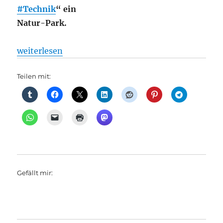
#Technik
“ ein
Natur-Park.
„Bahnhöfe: Ein altes Bahnhofsgelände wird Naturpa
weiterlesen
Teilen mit:
Gefällt mir: