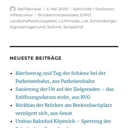
Autor
Veröffentlicht
Kategorien
Ralf Reineke
4. Mai 2000
Bahnhöfe + Stationen
,
am
Schlagwörter
Infrastruktur
Brückenmeistereides
,
EXPO
,
Landschaftsschutzgebiet
,
Lichtmaste
,
Lok
,
Schöneberger
,
Signalanlagenund
,
Technik
,
Tempelhof
NEUESTE BEITRÄGE
Bärchentag und Tag der Schiene bei der
Parkeisenbahn, aus Parkeisenbahn
Sanierung der U6 auf der Zielgeraden – das
Eröffnungsdatum steht, aus BVG
Rückbau der Brücken am Breitenbachplatz
verzögert sich, aus Senat
Umbau Bahnhof Köpenick – Sperrung der