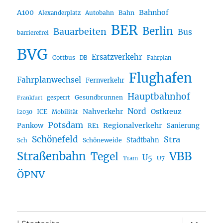
A100
Bahnhof
Autobahn
Bahn
Alexanderplatz
BER
Berlin
Bauarbeiten
Bus
barrierefrei
BVG
Ersatzverkehr
Cottbus
DB
Fahrplan
Flughafen
Fahrplanwechsel
Fernverkehr
Hauptbahnhof
Gesundbrunnen
gesperrt
Frankfurt
Nord
Nahverkehr
Ostkreuz
ICE
i2030
Mobilität
Potsdam
Regionalverkehr
Pankow
Sanierung
RE1
Schönefeld
Stra
Stadtbahn
Sch
Schöneweide
Straßenbahn
VBB
Tegel
U5
U7
Tram
ÖPNV
Unterme