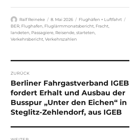
Autor
Veröffentlicht
Kategorien
Schla
Ralf Reineke
8. Mai 2026
Flughäfen + Luftfahrt
am
BER
,
Flughafen
,
Fluglärmmonatsbericht
,
Fracht
,
landeten
,
Passagiere
,
Reisende
,
starteten
,
Verkehrsbericht
,
Verkehrszahlen
Beitragsnavigation
ZURÜCK
Berliner Fahrgastverband IGEB
Vorheriger
Beitrag:
fordert Erhalt und Ausbau der
Busspur „Unter den Eichen“ in
Steglitz-Zehlendorf, aus IGEB
WEITER