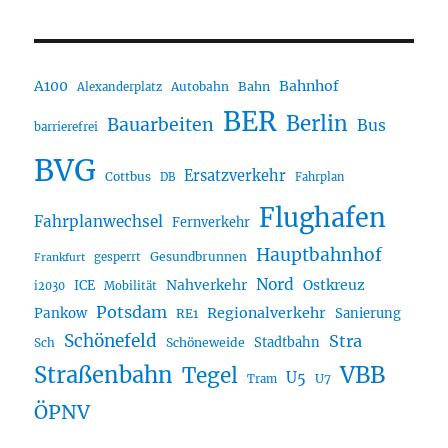
A100
Bahnhof
Autobahn
Bahn
Alexanderplatz
BER
Berlin
Bauarbeiten
Bus
barrierefrei
BVG
Ersatzverkehr
Cottbus
DB
Fahrplan
Flughafen
Fahrplanwechsel
Fernverkehr
Hauptbahnhof
Gesundbrunnen
gesperrt
Frankfurt
Nord
Nahverkehr
Ostkreuz
ICE
i2030
Mobilität
Potsdam
Regionalverkehr
Pankow
Sanierung
RE1
Schönefeld
Stra
Stadtbahn
Sch
Schöneweide
Straßenbahn
VBB
Tegel
U5
U7
Tram
ÖPNV