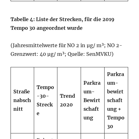
Tabelle
4: Liste der
Strecken,
für
die
2019
Tempo 30 angeordnet wurde
(Jahresmittelwerte für NO 2 in µg/ m³; NO 2-
Grenzwert: 40 µg/ m³; Quelle: SenMVKU)
Parkra
Parkra
um-
Tempo
Straße
um-
bewirt
-30-
Trend
nabsch
Bewirt
schaft
Streck
2020
nitt
schaft
ung
+
e
ung
Tempo
30