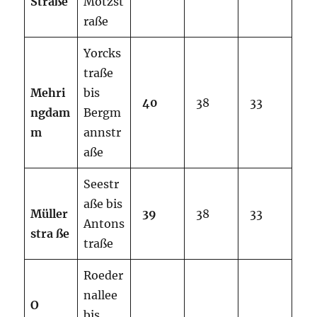
Straße
Motzst
raße
Yorcks
traße
Mehri
bis
40
38
33
ngdam
Bergm
m
annstr
aße
Seestr
aße bis
Müller
39
38
33
Antons
stra
ße
traße
Roeder
nallee
O
bis