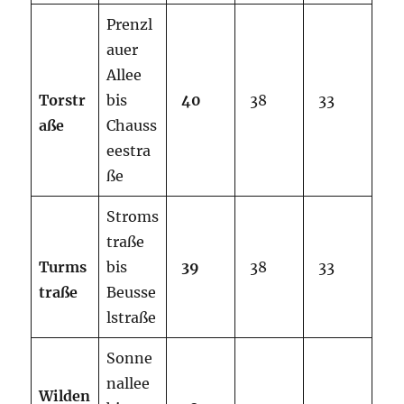
Prenzl
auer
Allee
Torstr
bis
40
38
33
aße
Chauss
eestra
ße
Stroms
traße
Turms
bis
39
38
33
traße
Beusse
lstraße
Sonne
nallee
W
ilden