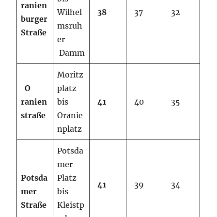
ranien
Wilhel
38
37
32
burger
msruh
Straße
er
Damm
Moritz
O
platz
ranien
bis
41
40
35
straße
Oranie
nplatz
Potsda
mer
Potsda
Platz
41
39
34
mer
bis
Straße
Kleistp