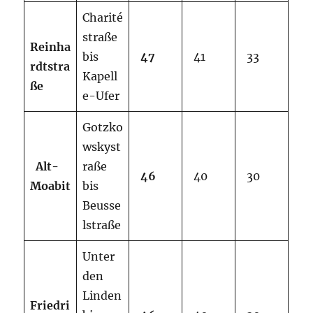
Charité
straße
Reinha
bis
47
41
33
rdtstra
Kapell
ße
e-Ufer
Gotzko
wskyst
Alt-
raße
46
40
30
Moabit
bis
Beusse
lstraße
Unter
den
Linden
Friedri