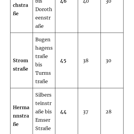
bis
46
40
30
chstra
Doroth
ße
eenstr
aße
Bugen
hagens
traße
Strom
45
38
30
bis
straße
Turms
traße
Silbers
teinstr
Herma
aße bis
44
37
28
nnstra
Emser
ße
Straße