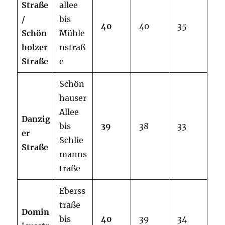
Straße
allee
/
bis
40
40
35
Schön
Mühle
holzer
nstraß
Straße
e
Schön
hauser
Allee
Danzig
bis
39
38
33
er
Schlie
Straße
manns
traße
Eberss
traße
Domin
bis
40
39
34