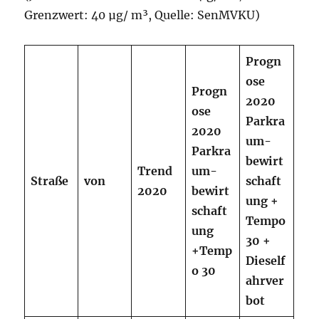
Grenzwert: 40 µg/ m³, Quelle: SenMVKU)
Progn
ose
Progn
2020
ose
Parkra
2020
um-
Parkra
b
e
w
irt
Trend
um-
Straße
von
schaft
2020
b
e
w
irt
ung
+
schaft
Tempo
ung
30
+
+Temp
Dieself
o
30
ahrver
bot