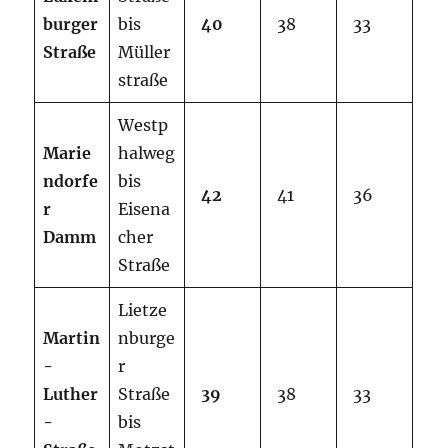
burger
bis
40
38
33
Straße
Müller
straße
Westp
M
a
r
i
e
halweg
n
do
r
f
e
bis
42
41
36
r
Eisena
Damm
cher
Straße
Lietze
M
a
r
tin
nburge
-
r
Luther
Straße
39
38
33
-
bis