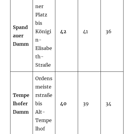
ner
Platz
bis
Spand
Königi
42
41
36
auer
n-
Damm
Elisabe
th-
Straße
Ordens
meiste
Tempe
rstraße
lhofer
bis
40
39
34
Damm
Alt-
Tempe
lhof