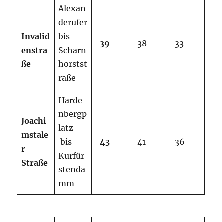
Alexan
derufer
Invalid
bis
39
38
33
enstra
Scharn
ße
horstst
raße
Harde
nbergp
J
o
a
c
h
i
latz
mstale
bis
43
41
36
r
Kurfür
Straße
stenda
mm