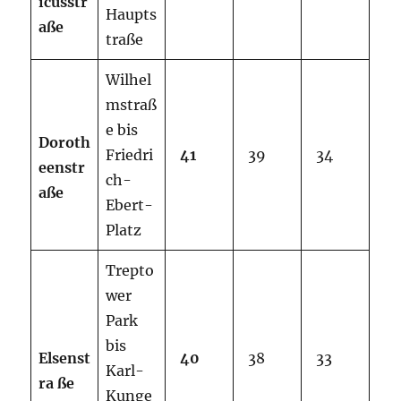
icusstr
Haupts
aße
traße
Wilhel
mstraß
e bis
Doroth
Friedri
41
39
34
eenstr
ch-
aße
Ebert-
Platz
Trepto
wer
Park
bis
Elsenst
40
38
33
Karl-
ra
ße
Kunge