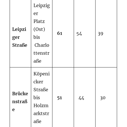
Leipzig
er
Platz
Leipzi
(Ost)
61
54
39
ger
bis
Straße
Charlo
ttenstr
aße
Köpeni
cker
Straße
Brücke
bis
51
44
30
nstraß
Holzm
e
arktstr
aße