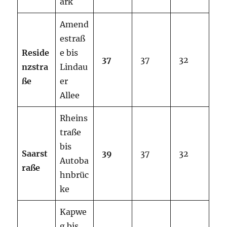
ark
Amend
estraß
Reside
e bis
37
37
32
nzstra
Lindau
ße
er
Allee
Rheins
traße
bis
Saarst
39
37
32
Autoba
raße
hnbrüc
ke
Kapwe
g bis