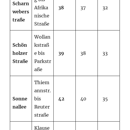
S
c
h
a
r
n
Afrika
38
37
32
w
ebers
nische
traße
Straße
Wollan
Schön
kstraß
holzer
e bis
39
38
33
Straße
Parkstr
aße
Thiem
annstr.
S
o
nn
e
bis
42
40
35
n
a
lle
e
Reuter
straße
Klause