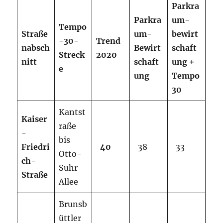
Parkra
Parkra
um-
Tempo
Straße
um-
bewirt
-30-
Trend
nabsch
Bewirt
schaft
Streck
2020
nitt
schaft
ung
+
e
ung
Tempo
30
Kantst
Kaiser
raße
-
bis
Friedri
40
38
33
Otto-
ch-
Suhr-
Straße
Allee
Brunsb
üttler