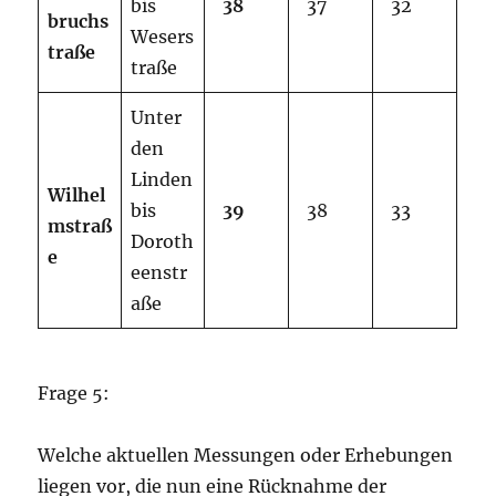
bis
38
37
32
bruchs
Wesers
traße
traße
Unter
den
Linden
W
ilhel
bis
39
38
33
mstraß
Doroth
e
eenstr
aße
Frage 5:
Welche aktuellen Messungen oder Erhebungen
liegen vor, die nun eine Rücknahme der