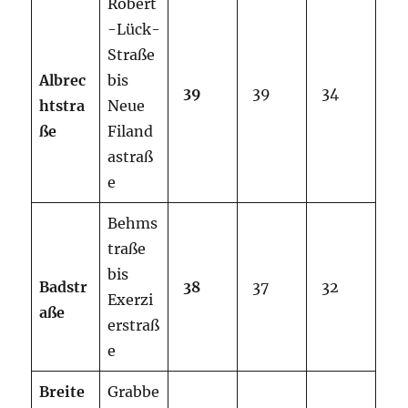
Robert
-Lück-
Straße
Albrec
bis
39
39
34
htstra
Neue
ße
Filand
astraß
e
Behms
traße
bis
Badstr
38
37
32
Exerzi
aße
erstraß
e
Breite
Grabbe