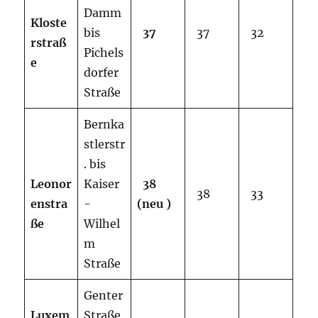
Damm
Kloste
bis
37
37
32
rstraß
Pichels
e
dorfer
Straße
Bernka
stlerstr
. bis
Leonor
Kaiser
38
38
33
enstra
-
(neu )
ße
Wilhel
m
Straße
Genter
Luxem
Straße