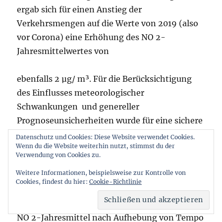
ergab sich für einen Anstieg der
Verkehrsmengen auf die Werte von 2019 (also
vor Corona) eine Erhöhung des NO 2-
Jahresmittelwertes von
ebenfalls 2 µg/ m³. Für die Berücksichtigung
des Einflusses meteorologischer
Schwankungen und genereller
Prognoseunsicherheiten wurde für eine sichere
Einhaltung des Grenzwertes aus
Datenschutz und Cookies: Diese Website verwendet Cookies.
Wenn du die Website weiterhin nutzt, stimmst du der
langjährigen Verläufen der jährlichen Schwank
Verwendung von Cookies zu.
ungen der NO 2-
Weitere Informationen, beispielsweise zur Kontrolle von
Belastung eine Sicherheitsmarge von 3 µg/ m³
Cookies, findest du hier:
Cookie-Richtlinie
abgeleitet. Tempo 30 ist damit dann nicht
mehr erforderlich, wenn das prognostizierte
NO 2-Jahresmittel nach Aufhebung von Tempo