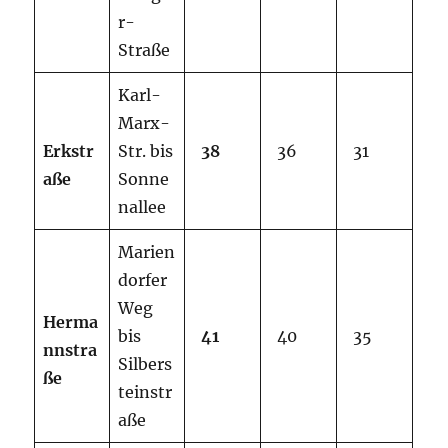
r-
Straße
Karl-
Marx-
Erkstr
Str. bis
38
36
31
aße
Sonne
nallee
Marien
dorfer
Weg
Herma
bis
41
40
35
nnstra
Silbers
ße
teinstr
aße