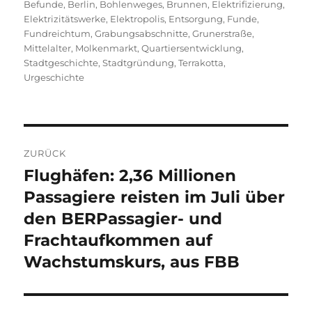
Befunde
,
Berlin
,
Bohlenweges
,
Brunnen
,
Elektrifizierung
,
Elektrizitätswerke
,
Elektropolis
,
Entsorgung
,
Funde
,
Fundreichtum
,
Grabungsabschnitte
,
Grunerstraße
,
Mittelalter
,
Molkenmarkt
,
Quartiersentwicklung
,
Stadtgeschichte
,
Stadtgründung
,
Terrakotta
,
Urgeschichte
Beitragsnavigation
ZURÜCK
Flughäfen: 2,36 Millionen
Vorheriger
Beitrag:
Passagiere reisten im Juli über
den BERPassagier- und
Frachtaufkommen auf
Wachstumskurs, aus FBB