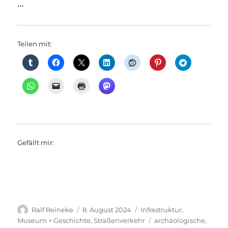
…
Teilen mit:
Gefällt mir:
Autor
Veröffentlicht
Kategorien
Ralf Reineke
8. August 2024
Infrastruktur
,
am
Schlagwörter
Museum + Geschichte
,
Straßenverkehr
archäologische
,