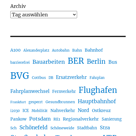
Archiv
A100
Bahnhof
Autobahn
Bahn
Alexanderplatz
BER
Berlin
Bauarbeiten
Bus
barrierefrei
BVG
Ersatzverkehr
Cottbus
DB
Fahrplan
Flughafen
Fahrplanwechsel
Fernverkehr
Hauptbahnhof
Gesundbrunnen
gesperrt
Frankfurt
Nord
Nahverkehr
Ostkreuz
ICE
i2030
Mobilität
Potsdam
Regionalverkehr
Pankow
Sanierung
RE1
Schönefeld
Stra
Stadtbahn
Sch
Schöneweide