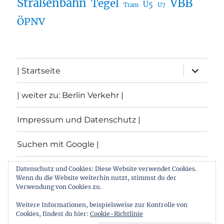
Straßenbahn
VBB
Tegel
U5
U7
Tram
ÖPNV
Unterme
| Startseite
öffnen
| weiter zu: Berlin Verkehr |
Impressum und Datenschutz |
Suchen mit Google |
Themen
Datenschutz und Cookies: Diese Website verwendet Cookies.
Wenn du die Website weiterhin nutzt, stimmst du der
Verwendung von Cookies zu.
Archiv
Weitere Informationen, beispielsweise zur Kontrolle von
Cookies, findest du hier:
Cookie-Richtlinie