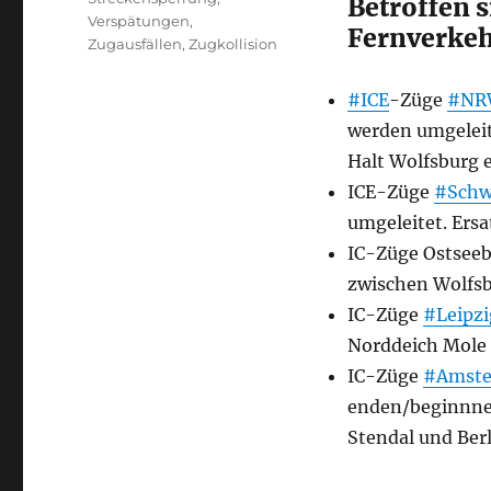
Betroffen 
Verspätungen
,
Fernverkeh
Zugausfällen
,
Zugkollision
#ICE
-Züge
#NR
werden umgeleit
Halt Wolfsburg e
ICE-Züge
#Schw
umgeleitet. Ersa
IC-Züge Ostsee
zwischen Wolfsb
IC-Züge
#Leipzi
Norddeich Mole 
IC-Züge
#Amst
enden/beginnnen
Stendal und Berl