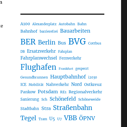
n
A100
Autobahn
Bahn
Alexanderplatz
te
Bauarbeiten
Bahnhof
barrierefrei
BVG
BER
Berlin
Bus
Cottbus
Ersatzverkehr
DB
Fahrplan
Fahrplanwechsel
Fernverkehr
Flughafen
gesperrt
Frankfurt
Hauptbahnhof
Gesundbrunnen
i2030
Nord
Nahverkehr
Ostkreuz
ICE
Mobilität
Potsdam
Regionalverkehr
Pankow
RE1
Schönefeld
Sanierung
Sch
Schöneweide
Straßenbahn
Stra
Stadtbahn
VBB
Tegel
ÖPNV
U5
U7
Tram