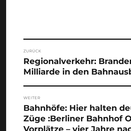
Beitragsnavigation
ZURÜCK
Regionalverkehr: Brande
Vorheriger
Beitrag:
Milliarde in den Bahnau
WEITER
Bahnhöfe: Hier halten d
Nächster
Beitrag:
Züge :Berliner Bahnhof 
Vorplätze – vier Jahre na