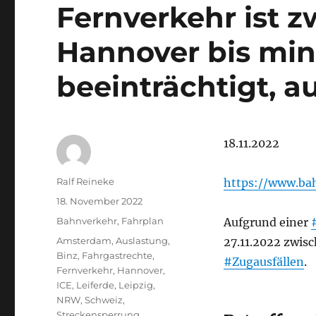
Fernverkehr ist z
Hannover bis min
beeinträchtigt, a
18.11.2022
Autor
Ralf Reineke
https://www.bah
Veröffentlicht
18. November 2022
am
Kategorien
Bahnverkehr
,
Fahrplan
Aufgrund einer
Schlagwörter
Amsterdam
,
Auslastung
,
27.11.2022 zwis
Binz
,
Fahrgastrechte
,
#Zugausfällen
.
Fernverkehr
,
Hannover
,
ICE
,
Leiferde
,
Leipzig
,
NRW
,
Schweiz
,
Streckensperrung
,