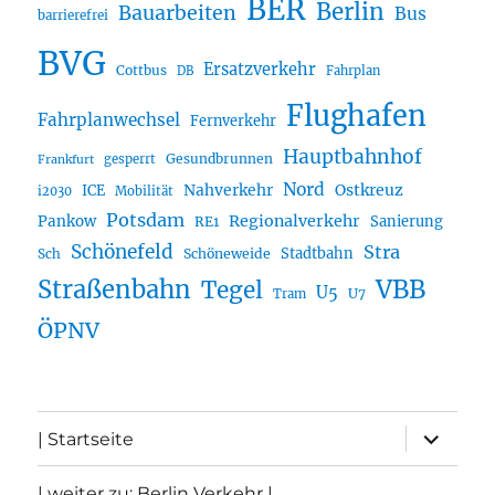
BER
Berlin
Bauarbeiten
Bus
barrierefrei
BVG
Ersatzverkehr
Cottbus
DB
Fahrplan
Flughafen
Fahrplanwechsel
Fernverkehr
Hauptbahnhof
Gesundbrunnen
gesperrt
Frankfurt
Nord
Nahverkehr
Ostkreuz
ICE
i2030
Mobilität
Potsdam
Regionalverkehr
Pankow
Sanierung
RE1
Schönefeld
Stra
Stadtbahn
Sch
Schöneweide
Straßenbahn
VBB
Tegel
U5
U7
Tram
ÖPNV
Unterme
| Startseite
öffnen
| weiter zu: Berlin Verkehr |