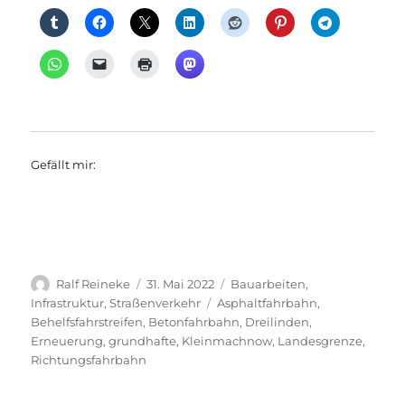
Gefällt mir:
Autor
Veröffentlicht
Kategorien
Ralf Reineke
31. Mai 2022
Bauarbeiten
,
am
Schlagwörter
Infrastruktur
,
Straßenverkehr
Asphaltfahrbahn
,
Behelfsfahrstreifen
,
Betonfahrbahn
,
Dreilinden
,
Erneuerung
,
grundhafte
,
Kleinmachnow
,
Landesgrenze
,
Richtungsfahrbahn