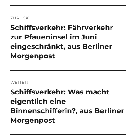
Beitragsnavigation
ZURÜCK
Schiffsverkehr: Fährverkehr
Vorheriger
Beitrag:
zur Pfaueninsel im Juni
eingeschränkt, aus Berliner
Morgenpost
WEITER
Schiffsverkehr: Was macht
Nächster
Beitrag:
eigentlich eine
Binnenschifferin?, aus Berliner
Morgenpost