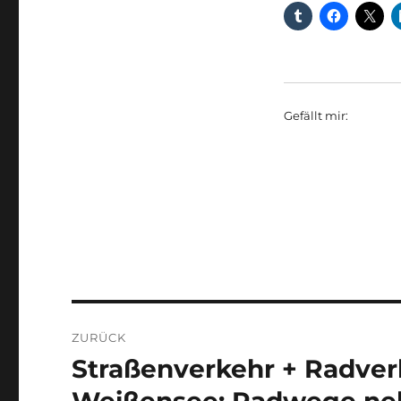
Gefällt mir:
Beitragsnavigation
ZURÜCK
Straßenverkehr + Radverk
Vorheriger
Beitrag: