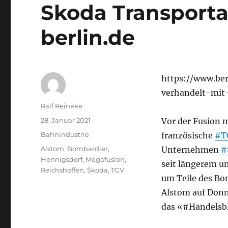
Skoda Transporta
berlin.de
https://www.be
verhandelt-mit-
Autor
Ralf Reineke
Veröffentlicht
28. Januar 2021
Vor der Fusion 
am
Kategorien
Bahnindustrie
französische
#T
Schlagwörter
Alstom
,
Bombardier
,
Unternehmen
#
Hennigsdorf
,
Megafusion
,
seit längerem u
Reichshoffen
,
Škoda
,
TGV
um Teile des B
Alstom auf Donne
das «#Handelsbl