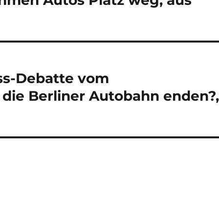
men Autos Platz weg, aus
iss-Debatte vom
 die Berliner Autobahn enden?