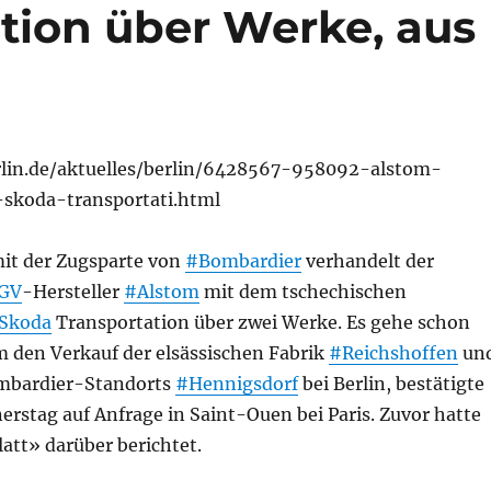
tion über Werke, aus
rlin.de/aktuelles/berlin/6428567-958092-alstom-
skoda-transportati.html
mit der Zugsparte von
#Bombardier
verhandelt der
GV
-Hersteller
#Alstom
mit dem tschechischen
Skoda
Transportation über zwei Werke. Es gehe schon
m den Verkauf der elsässischen Fabrik
#Reichshoffen
un
ombardier-Standorts
#Hennigsdorf
bei Berlin, bestätigte
rstag auf Anfrage in Saint-Ouen bei Paris. Zuvor hatte
att» darüber berichtet.