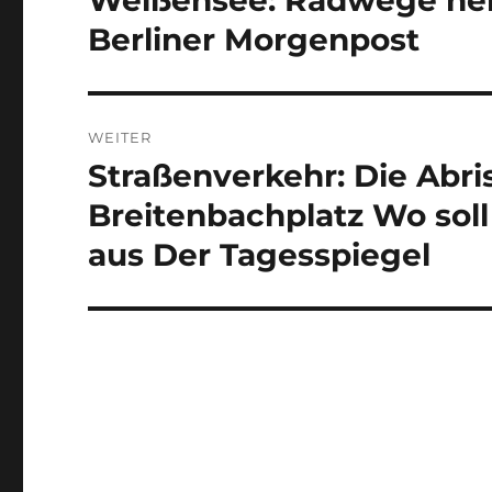
Weißensee: Radwege neh
Berliner Morgenpost
WEITER
Straßenverkehr: Die Abr
Nächster
Beitrag:
Breitenbachplatz Wo soll
aus Der Tagesspiegel