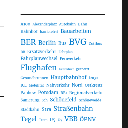
A100
Autobahn
Bahn
Alexanderplatz
Bauarbeiten
Bahnhof
barrierefrei
BVG
BER
Berlin
Bus
Cottbus
Ersatzverkehr
DB
Fahrplan
Fahrplanwechsel
Fernverkehr
Flughafen
gesperrt
Frankfurt
Hauptbahnhof
Gesundbrunnen
i2030
Nord
Nahverkehr
Ostkreuz
ICE
Mobilität
Potsdam
Regionalverkehr
Pankow
RE1
Schönefeld
Sanierung
Sch
Schöneweide
Straßenbahn
Stra
Stadtbahn
VBB
Tegel
ÖPNV
U5
U7
Tram