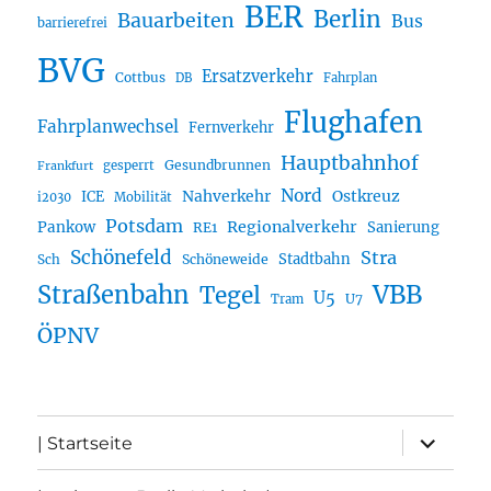
BER
Berlin
Bauarbeiten
Bus
barrierefrei
BVG
Ersatzverkehr
Cottbus
DB
Fahrplan
Flughafen
Fahrplanwechsel
Fernverkehr
Hauptbahnhof
Gesundbrunnen
gesperrt
Frankfurt
Nord
Nahverkehr
Ostkreuz
ICE
i2030
Mobilität
Potsdam
Regionalverkehr
Pankow
Sanierung
RE1
Schönefeld
Stra
Stadtbahn
Sch
Schöneweide
Straßenbahn
VBB
Tegel
U5
U7
Tram
ÖPNV
Unterme
| Startseite
öffnen