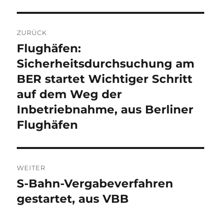
Beitragsnavigation
ZURÜCK
Flughäfen:
Vorheriger
Beitrag:
Sicherheitsdurchsuchung am
BER startet Wichtiger Schritt
auf dem Weg der
Inbetriebnahme, aus Berliner
Flughäfen
WEITER
S-Bahn-Vergabeverfahren
Nächster
Beitrag:
gestartet, aus VBB