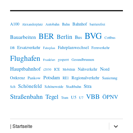
A100
Bahnhof
Autobahn
Bahn
Alexanderplatz
barrierefrei
BVG
BER
Berlin
Bauarbeiten
Bus
Cottbus
Fahrplanwechsel
Ersatzverkehr
Fernverkehr
Fahrplan
DB
Flughafen
Gesundbrunnen
gesperrt
Frankfurt
Hauptbahnhof
Nord
Nahverkehr
ICE
i2030
Mobilität
Potsdam
Ostkreuz
Regionalverkehr
Pankow
Sanierung
RE1
Schönefeld
Stra
Stadtbahn
Schöneweide
Sch
VBB
Straßenbahn
Tegel
ÖPNV
U5
U7
Tram
Untermen
| Startseite
öffnen