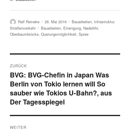
Autor
Veröffentlicht
Kategorien
Ralf Reineke
26. Mai 2019
Bauarbeiten
,
Infrastruktur
,
am
Schlagwörter
Straßenverkehr
Bauarbeiten
,
Einengung
,
Nadelöhr
,
Oberbaumbrücke
,
Querungsmöglichkeit
,
Spree
Beitragsnavigation
ZURÜCK
BVG: BVG-Chefin in Japan Was
Vorheriger
Berlin von Tokio lernen will So
Beitrag:
sauber wie Tokios U-Bahn?, aus
Der Tagesspiegel
WEITER