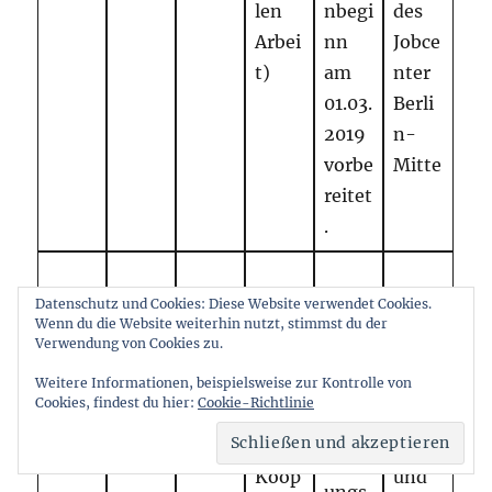
len
nbegi
des
Arbei
nn
Jobce
t)
am
nter
01.03.
Berli
2019
n-
vorbe
Mitte
reitet
.
Datenschutz und Cookies: Diese Website verwendet Cookies.
Koop
Wenn du die Website weiterhin nutzt, stimmst du der
erati
Verwendung von Cookies zu.
onsv
Vertr
Weitere Informationen, beispielsweise zur Kontrolle von
ertra
Cookies, findest du hier:
Cookie-Richtlinie
agsbe
g und
ginn
Nutz
Koop
und