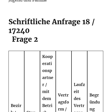
Jugend und Familie
Schriftliche Anfrage 18 /
17240
Frage 2
Koop
erati
onsp
artne
r /
Laufz
mit
eit
Vertr
Begr
dem
des
agsfo
ündu
Bezir
Betri
Vertr
rm
/
ng