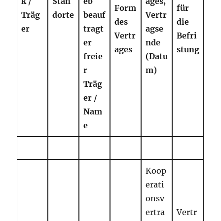
k /
Stan
eb
ages,
Form
für
Träg
dorte
beauf
Vertr
des
die
er
tragt
agse
Vertr
Befri
er
nde
ages
stung
freie
(Datu
r
m)
Träg
er
/
Nam
e
Koop
erati
onsv
ertra
Vertr