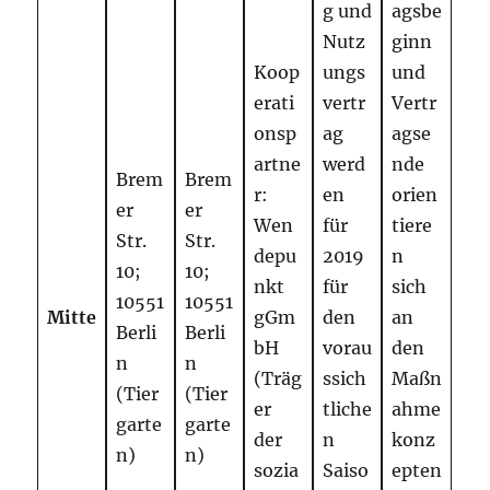
g und
agsbe
Nutz
ginn
Koop
ungs
und
erati
vertr
Vertr
onsp
ag
agse
artne
werd
nde
Brem
Brem
r:
en
orien
er
er
Wen
für
tiere
Str.
Str.
depu
2019
n
10;
10;
nkt
für
sich
10551
10551
Mitte
gGm
den
an
Berli
Berli
bH
vorau
den
n
n
(Träg
ssich
Maßn
(Tier
(Tier
er
tliche
ahme
garte
garte
der
n
konz
n)
n)
sozia
Saiso
epten