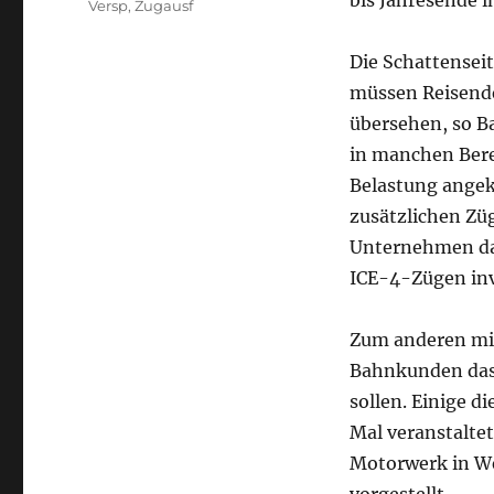
bis Jahresende i
Versp
,
Zugausf
Die Schattenseit
müssen Reisende 
übersehen, so B
in manchen Bere
Belastung angek
zusätzlichen Zü
Unternehmen daf
ICE-4-Zügen inv
Zum anderen mit
Bahnkunden das
sollen. Einige 
Mal veranstalte
Motorwerk in We