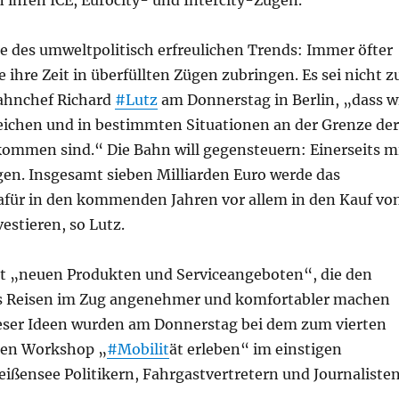
n ihren ICE, Eurocity- und Intercity-Zügen.
e des umweltpolitisch erfreulichen Trends: Immer öfter
ihre Zeit in überfüllten Zügen zubringen. Es sei nicht z
ahnchef Richard
#Lutz
am Donnerstag in Berlin, „dass w
ichen und in bestimmten Situationen an der Grenze der
ommen sind.“ Die Bahn will gegensteuern: Einerseits m
gen. Insgesamt sieben Milliarden Euro werde das
ür in den kommenden Jahren vor allem in den Kauf vo
estieren, so Lutz.
 „neuen Produkten und Serviceangeboten“, die den
 Reisen im Zug angenehmer und komfortabler machen
dieser Ideen wurden am Donnerstag bei dem zum vierten
ten Workshop „
#Mobilit
ät erleben“ im einstigen
ißensee Politikern, Fahrgastvertretern und Journaliste