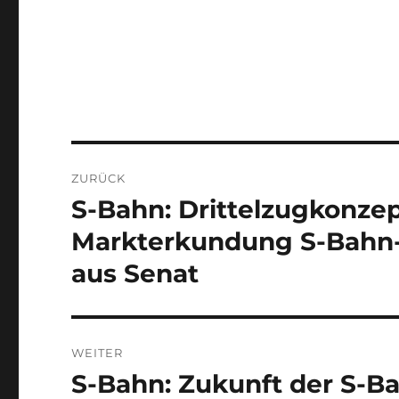
Beitragsnavigation
ZURÜCK
S-Bahn: Drittelzugkonze
Vorheriger
Beitrag:
Markterkundung S-Bahn-F
aus Senat
WEITER
S-Bahn: Zukunft der S-B
Nächster