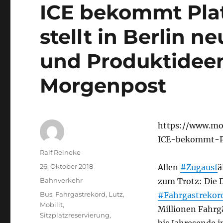
ICE bekommt Pla
stellt in Berlin 
und Produktideen 
Morgenpost
https://www.mo
ICE-bekommt-Pl
Autor
Ralf Reineke
Veröffentlicht
26. Oktober 2018
Allen
#Zugausf
ä
am
Kategorien
Bahnverkehr
zum Trotz: Die 
Schlagwörter
Bus
,
Fahrgastrekord
,
Lutz
,
#Fahrgastrekor
Mobilit
,
Millionen Fahrg
Sitzplatzreservierung
,