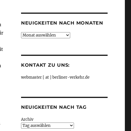
Kategorien
NEUIGKEITEN NACH MONATEN
u
ir
Neuigkeiten
nach
Monaten
it
KONTAKT ZU UNS:
n
webmaster [ at ] berliner-verkehr.de
NEUIGKEITEN NACH TAG
Archiv
n