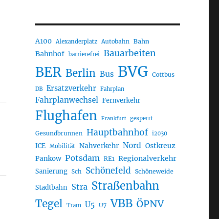
A100
Autobahn
Bahn
Alexanderplatz
Bauarbeiten
Bahnhof
barrierefrei
BVG
BER
Berlin
Bus
Cottbus
Ersatzverkehr
DB
Fahrplan
Fahrplanwechsel
Fernverkehr
Flughafen
gesperrt
Frankfurt
Hauptbahnhof
Gesundbrunnen
i2030
Nord
Nahverkehr
Ostkreuz
ICE
Mobilität
Potsdam
Regionalverkehr
Pankow
RE1
Schönefeld
Sanierung
Sch
Schöneweide
Straßenbahn
Stra
Stadtbahn
VBB
Tegel
ÖPNV
U5
U7
Tram