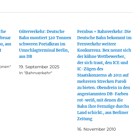
che
Güterverkehr: Deutsche
Fernbus + Bahnverkehr: Die
ebruar
Bahn montiert 320 Tonnen
Deutsche Bahn bekommt im
u, aus
schweren Portalkran im
Fernverkehr weitere
t
Umschlagterminal Berlin,
Konkurrenz. Bex nennt sich
aus DB
der kühne Wettbewerber,
der sich traut, den ICE und
ionen"
19. September 2025
IC-Zügen des
In "Bahnverkehr"
Staatskonzerns ab 2011 auf
mehreren Strecken Paroli
zu bieten. Obendrein in den
angestammten DB-Farben
rot-weiß, mit denen die
Bahn ihre Fernzüge durchs
Land schickt., aus Berliner
Zeitung
16. November 2010