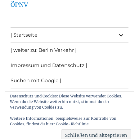
ÖPNV
Unterme
| Startseite
öffnen
| weiter zu: Berlin Verkehr |
Impressum und Datenschutz |
Suchen mit Google |
Themen
Datenschutz und Cookies: Diese Website verwendet Cookies.
Wenn du die Website weiterhin nutzt, stimmst du der
Verwendung von Cookies zu.
Archiv
Weitere Informationen, beispielsweise zur Kontrolle von
Cookies, findest du hier:
Cookie-Richtlinie
Archiv von: Berlin:Verkehr
Stolz präsentiert von
WordPress