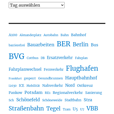
A100
Bahnhof
Autobahn
Bahn
Alexanderplatz
BER
Berlin
Bauarbeiten
Bus
barrierefrei
BVG
Ersatzverkehr
Cottbus
DB
Fahrplan
Flughafen
Fahrplanwechsel
Fernverkehr
Hauptbahnhof
Gesundbrunnen
gesperrt
Frankfurt
Nord
Nahverkehr
Ostkreuz
ICE
i2030
Mobilität
Potsdam
Regionalverkehr
Pankow
Sanierung
RE1
Schönefeld
Stra
Stadtbahn
Sch
Schöneweide
Straßenbahn
VBB
Tegel
U5
U7
Tram