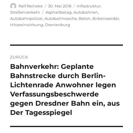
Autor
Veröffentlicht
Kategorien
Ralf Reineke
30. Mai 2018
Infrastruktur
,
am
Schlagwörter
Straßenverkehr
Asphaltbelag
,
Autobahnen
,
Autobahnpolizei
,
Autobahnwache
,
Beton
,
Birkenwerder
,
Hitzeeinwirkung
,
Oranienburg
Beitragsnavigation
ZURÜCK
Bahnverkehr: Geplante
Vorheriger
Beitrag:
Bahnstrecke durch Berlin-
Lichtenrade Anwohner legen
Verfassungsbeschwerde
gegen Dresdner Bahn ein, aus
Der Tagesspiegel