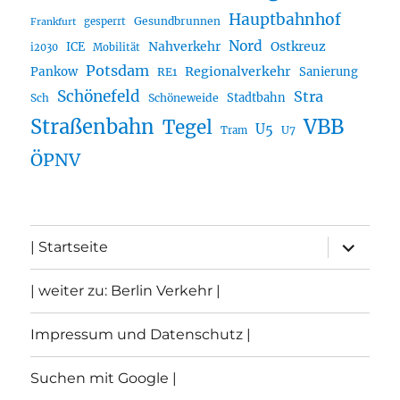
Hauptbahnhof
Gesundbrunnen
gesperrt
Frankfurt
Nord
Nahverkehr
Ostkreuz
ICE
i2030
Mobilität
Potsdam
Regionalverkehr
Pankow
Sanierung
RE1
Schönefeld
Stra
Stadtbahn
Sch
Schöneweide
Straßenbahn
VBB
Tegel
U5
U7
Tram
ÖPNV
Unterme
| Startseite
öffnen
| weiter zu: Berlin Verkehr |
Impressum und Datenschutz |
Suchen mit Google |