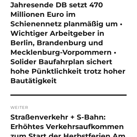
Jahresende DB setzt 470
Millionen Euro im
Schienennetz planmäßig um •
Wichtiger Arbeitgeber in
Berlin, Brandenburg und
Mecklenburg-Vorpommern •
Solider Baufahrplan sichert
hohe Pünktlichkeit trotz hoher
Bautätigkeit
WEITER
Straßenverkehr + S-Bahn:
Nächster
Beitrag:
Erhöhtes Verkehrsaufkommen
zum Start der Herbstferien Am