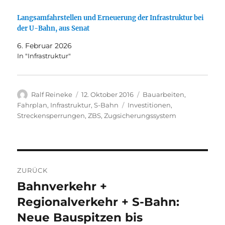
Langsamfahrstellen und Erneuerung der Infrastruktur bei
der U-Bahn, aus Senat
6. Februar 2026
In "Infrastruktur"
Autor
Veröffentlicht
Kategorien
Ralf Reineke
12. Oktober 2016
Bauarbeiten
,
am
Schlagwörter
Fahrplan
,
Infrastruktur
,
S-Bahn
Investitionen
,
Streckensperrungen
,
ZBS
,
Zugsicherungssystem
Beitragsnavigation
ZURÜCK
Bahnverkehr +
Vorheriger
Beitrag:
Regionalverkehr + S-Bahn:
Neue Bauspitzen bis