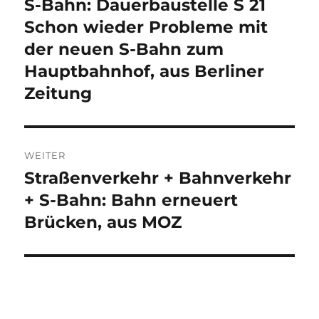
S-Bahn: Dauerbaustelle S 21
Vorheriger
Beitrag:
Schon wieder Probleme mit
der neuen S-Bahn zum
Hauptbahnhof, aus Berliner
Zeitung
WEITER
Straßenverkehr + Bahnverkehr
Nächster
Beitrag:
+ S-Bahn: Bahn erneuert
Brücken, aus MOZ