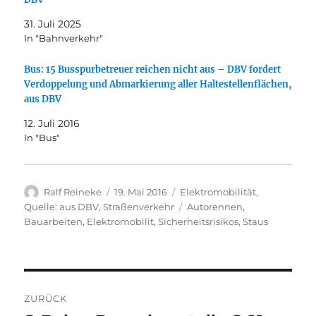
31. Juli 2025
In "Bahnverkehr"
Bus: 15 Busspurbetreuer reichen nicht aus – DBV fordert
Verdoppelung und Abmarkierung aller Haltestellenflächen,
aus DBV
12. Juli 2016
In "Bus"
Autor
Veröffentlicht
Kategorien
Ralf Reineke
19. Mai 2016
Elektromobilität
,
am
Schlagwörter
Quelle: aus DBV
,
Straßenverkehr
Autorennen
,
Bauarbeiten
,
Elektromobilit
,
Sicherheitsrisikos
,
Staus
Beitragsnavigation
ZURÜCK