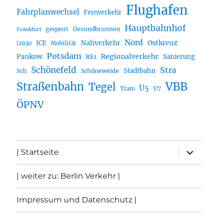
Flughafen
Fahrplanwechsel
Fernverkehr
Hauptbahnhof
Gesundbrunnen
gesperrt
Frankfurt
Nord
Nahverkehr
Ostkreuz
ICE
i2030
Mobilität
Potsdam
Regionalverkehr
Pankow
Sanierung
RE1
Schönefeld
Stra
Stadtbahn
Sch
Schöneweide
Straßenbahn
VBB
Tegel
U5
U7
Tram
ÖPNV
Unterme
| Startseite
öffnen
| weiter zu: Berlin Verkehr |
Impressum und Datenschutz |