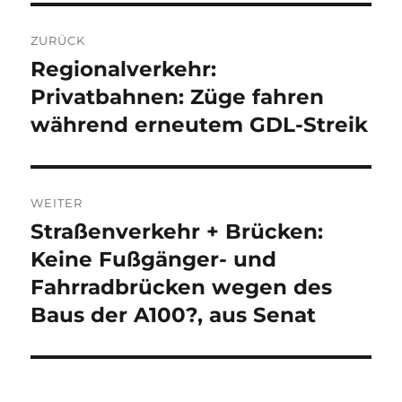
Beitragsnavigation
ZURÜCK
Regionalverkehr:
Vorheriger
Beitrag:
Privatbahnen: Züge fahren
während erneutem GDL-Streik
WEITER
Straßenverkehr + Brücken:
Nächster
Beitrag:
Keine Fußgänger- und
Fahrradbrücken wegen des
Baus der A100?, aus Senat