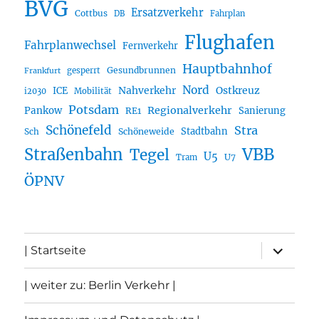
BVG
Ersatzverkehr
Cottbus
DB
Fahrplan
Flughafen
Fahrplanwechsel
Fernverkehr
Hauptbahnhof
Gesundbrunnen
gesperrt
Frankfurt
Nord
Nahverkehr
Ostkreuz
ICE
i2030
Mobilität
Potsdam
Regionalverkehr
Pankow
Sanierung
RE1
Schönefeld
Stra
Stadtbahn
Sch
Schöneweide
Straßenbahn
VBB
Tegel
U5
U7
Tram
ÖPNV
Unterme
| Startseite
öffnen
| weiter zu: Berlin Verkehr |