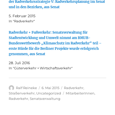
der Radverkehrsstrategie V: Radverkehrsplanung im Senat
und in den Bezirken, aus Senat
5. Februar 2015
In "Radverkehr"
Radverkehr + Fußverkehr: Senatsverwaltung für
Stadtentwicklung und Umwelt nimmt am BMUB-
Bundeswettbewerb „Klimaschutz im Radverkehr“ teil –
erste Hürde für die Berliner Projekte wurde erfolgreich
genommen, aus Senat
28. Juli 2016
In "Güterverkehr + Wirtschaftsverkehr"
Autor
Veröffentlicht
Kategorien
Ralf Reineke
6. Mai 2015
Radverkehr
,
am
Schlagwörter
Straßenverkehr
,
Uncategorized
MitarbeiterInnen
,
Radverkehr
,
Senatsverwaltung