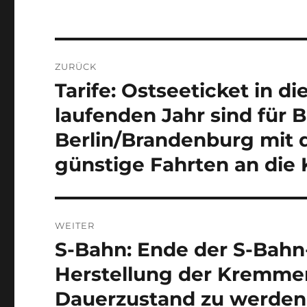
Beitragsnavigation
ZURÜCK
Tarife: Ostseeticket in d
Vorheriger
Beitrag:
laufenden Jahr sind für 
Berlin/Brandenburg mit 
günstige Fahrten an die K
WEITER
S-Bahn: Ende der S-Bahn
Nächster
Beitrag:
Herstellung der Kremme
Dauerzustand zu werden,