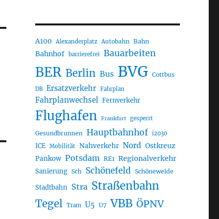
A100
Autobahn
Bahn
Alexanderplatz
Bauarbeiten
Bahnhof
barrierefrei
BVG
BER
Berlin
Bus
Cottbus
Ersatzverkehr
DB
Fahrplan
Fahrplanwechsel
Fernverkehr
Flughafen
gesperrt
Frankfurt
Hauptbahnhof
Gesundbrunnen
i2030
Nord
Nahverkehr
Ostkreuz
ICE
Mobilität
Potsdam
Regionalverkehr
Pankow
RE1
Schönefeld
Sanierung
Sch
Schöneweide
Straßenbahn
Stra
Stadtbahn
VBB
Tegel
ÖPNV
U5
U7
Tram