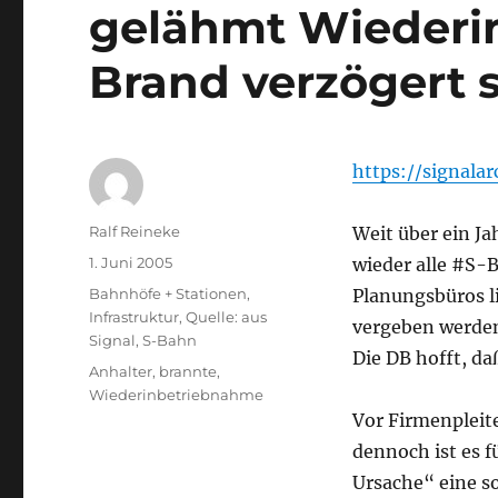
gelähmt Wiederi
Brand verzögert s
https://signala
Autor
Ralf Reineke
Weit über ein Ja
Veröffentlicht
1. Juni 2005
wieder alle #S-
am
Kategorien
Bahnhöfe + Stationen
,
Planungsbüros l
Infrastruktur
,
Quelle: aus
vergeben werden
Signal
,
S-Bahn
Die DB hofft, da
Schlagwörter
Anhalter
,
brannte
,
Wiederinbetriebnahme
Vor Firmenpleite
dennoch ist es f
Ursache“ eine so