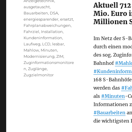
Anzeigetechnik
,
Aktuell 712
ausgetauscht
,
Mio. Euro i
Bauarbeiten
,
DSA
,
energiesparender
,
ersetzt
,
Millionen
Fahrplanabweichungen
,
Fahrziel
,
Installation
,
Kundeninformation
,
Im Netz der S-B
Laufweg
,
LCD
,
lesbar
,
durch einen mo
Mahlow
,
Minuten
,
des sog. Zuginf
Modernisierung
,
ZIM
,
Zuginformationsmonitore
Bahnhof
#Mahl
n
,
Zuglänge
,
#Kundeninform
Zugzielmonitor
168 S-Bahnhöfe
werden das
#Fah
als
#Minuten
-C
Informationen 
#Bauarbeiten
an
die wichtigsten 