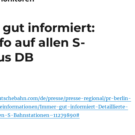
gut informiert:
fo auf allen S-
us DB
tschebahn.com/de/presse/presse-regional/pr-berlin-
seinformationen/Immer-gut-informiert-Detaillierte-
len-S-Bahnstationen–11279890#