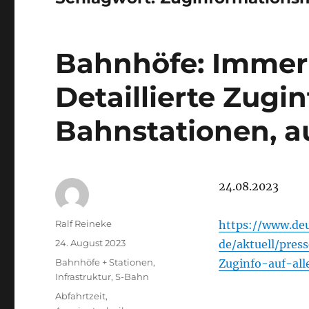
Bahnhöfe: Immer 
Detaillierte Zugin
Bahnstationen, a
24.08.2023
Autor
Ralf Reineke
https://www.deu
Veröffentlicht
24. August 2023
de/aktuell/pres
am
Kategorien
Bahnhöfe + Stationen
,
Zuginfo-auf-al
Infrastruktur
,
S-Bahn
Schlagwörter
Abfahrtzeit
,