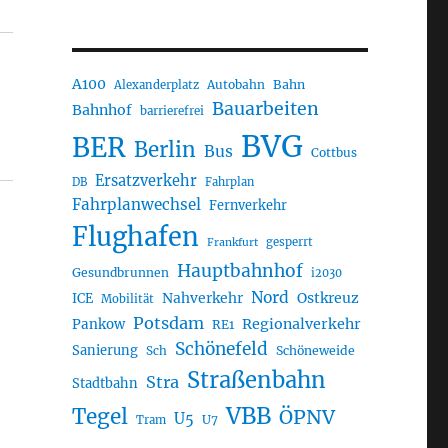
stationen, aus DB“
A100
Autobahn
Bahn
Alexanderplatz
Bauarbeiten
Bahnhof
barrierefrei
BVG
BER
Berlin
Bus
Cottbus
Ersatzverkehr
DB
Fahrplan
Fahrplanwechsel
Fernverkehr
Flughafen
gesperrt
Frankfurt
Hauptbahnhof
Gesundbrunnen
i2030
Nord
Nahverkehr
Ostkreuz
ICE
Mobilität
Potsdam
Regionalverkehr
Pankow
RE1
Schönefeld
Sanierung
Sch
Schöneweide
Straßenbahn
Stra
Stadtbahn
VBB
Tegel
ÖPNV
U5
U7
Tram