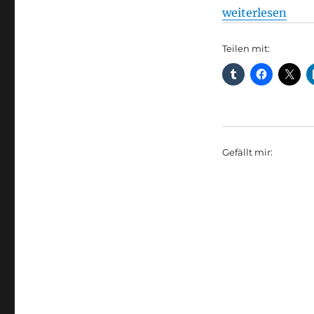
„Bahnhöfe: Immer
weiterlesen
Teilen mit:
Gefällt mir: