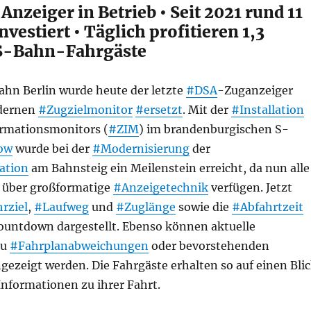
 Anzeiger in Betrieb • Seit 2021 rund 11
nvestiert • Täglich profitieren 1,3
 S-Bahn-Fahrgäste
ahn Berlin wurde heute der letzte
#DSA
-Zuganzeiger
dernen
#Zugzielmonitor
#ersetzt
. Mit der
#Installation
ormationsmonitors (
#ZIM
) im brandenburgischen S-
ow
wurde bei der
#Modernisierung
der
ation
am Bahnsteig ein Meilenstein erreicht, da nun alle
 über großformatige
#Anzeigetechnik
verfügen. Jetzt
rziel
,
#Laufweg
und
#Zuglänge
sowie die
#Abfahrtzeit
ountdown dargestellt. Ebenso können aktuelle
zu
#Fahrplanabweichungen
oder bevorstehenden
gezeigt werden. Die Fahrgäste erhalten so auf einen Bli
Informationen zu ihrer Fahrt.