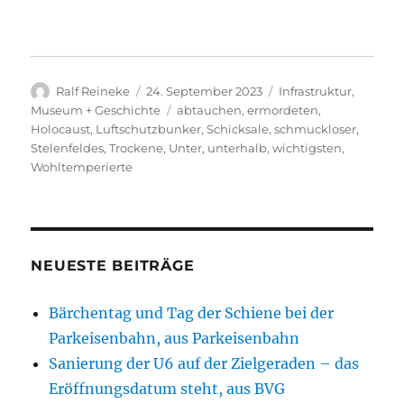
Autor
Veröffentlicht
Kategorien
Ralf Reineke
24. September 2023
Infrastruktur
,
am
Schlagwörter
Museum + Geschichte
abtauchen
,
ermordeten
,
Holocaust
,
Luftschutzbunker
,
Schicksale
,
schmuckloser
,
Stelenfeldes
,
Trockene
,
Unter
,
unterhalb
,
wichtigsten
,
Wohltemperierte
NEUESTE BEITRÄGE
Bärchentag und Tag der Schiene bei der
Parkeisenbahn, aus Parkeisenbahn
Sanierung der U6 auf der Zielgeraden – das
Eröffnungsdatum steht, aus BVG