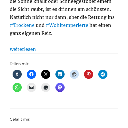
die Sonne knallt oder Schneegestöber einem
die Sicht raubt, ist es drinnen am schönsten.
Natürlich nicht nur dann, aber die Rettung ins
#Trockene
und
#Wohltemperierte
hat einen
ganz eigenen Reiz.
„Museen unter Tage: Diese Berliner Highlights befin
weiterlesen
Teilen mit:
Gefällt mir: