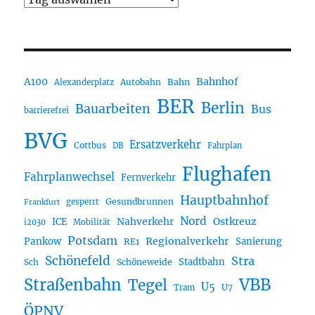
A100
Bahnhof
Autobahn
Bahn
Alexanderplatz
BER
Berlin
Bauarbeiten
Bus
barrierefrei
BVG
Ersatzverkehr
Cottbus
DB
Fahrplan
Flughafen
Fahrplanwechsel
Fernverkehr
Hauptbahnhof
Gesundbrunnen
gesperrt
Frankfurt
Nord
Nahverkehr
Ostkreuz
ICE
i2030
Mobilität
Potsdam
Regionalverkehr
Pankow
Sanierung
RE1
Schönefeld
Stra
Stadtbahn
Sch
Schöneweide
Straßenbahn
VBB
Tegel
U5
U7
Tram
ÖPNV