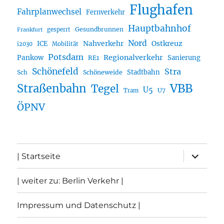
Flughafen
Fahrplanwechsel
Fernverkehr
Hauptbahnhof
Gesundbrunnen
gesperrt
Frankfurt
Nord
Nahverkehr
Ostkreuz
ICE
i2030
Mobilität
Potsdam
Regionalverkehr
Pankow
Sanierung
RE1
Schönefeld
Stra
Stadtbahn
Sch
Schöneweide
Straßenbahn
VBB
Tegel
U5
U7
Tram
ÖPNV
Unterme
| Startseite
öffnen
| weiter zu: Berlin Verkehr |
Impressum und Datenschutz |