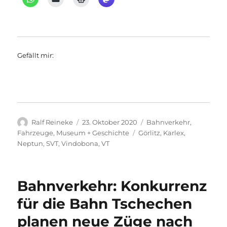
Gefällt mir:
Autor
Veröffentlicht
Kategorien
Ralf Reineke
23. Oktober 2020
Bahnverkehr
,
am
Schlagwörter
Fahrzeuge
,
Museum + Geschichte
Görlitz
,
Karlex
,
Neptun
,
SVT
,
Vindobona
,
VT
Bahnverkehr: Konkurrenz
für die Bahn Tschechen
planen neue Züge nach