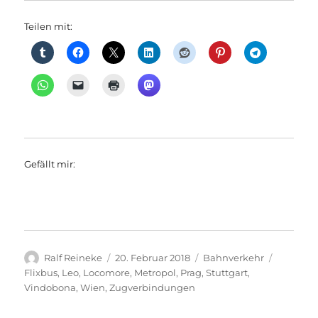
Teilen mit:
Gefällt mir:
Autor
Veröffentlicht
Kategorien
Schlagwö
Ralf Reineke
20. Februar 2018
Bahnverkehr
am
Flixbus
,
Leo
,
Locomore
,
Metropol
,
Prag
,
Stuttgart
,
Vindobona
,
Wien
,
Zugverbindungen