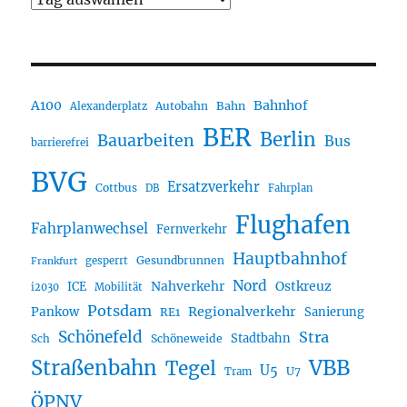
A100
Bahnhof
Autobahn
Bahn
Alexanderplatz
BER
Berlin
Bauarbeiten
Bus
barrierefrei
BVG
Ersatzverkehr
Cottbus
DB
Fahrplan
Flughafen
Fahrplanwechsel
Fernverkehr
Hauptbahnhof
Gesundbrunnen
gesperrt
Frankfurt
Nord
Nahverkehr
Ostkreuz
ICE
i2030
Mobilität
Potsdam
Regionalverkehr
Pankow
Sanierung
RE1
Schönefeld
Stra
Stadtbahn
Sch
Schöneweide
Straßenbahn
VBB
Tegel
U5
U7
Tram
ÖPNV