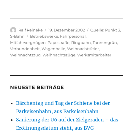
Autor
Veröffentlicht
Kategorien
Ralf Reineke
19. Dezember 2002
Quelle: Punkt 3
,
am
Schlagwörter
S-Bahn
Betriebswerke
,
Fahrpersonal
,
Mitfahrvergnügen
,
Papestraße
,
Ringbahn
,
Tannengrün
,
Verbundenheit
,
Wagenhalle
,
Weihnachtsfeier
,
Weihnachtszug
,
Weihnachtszüge
,
Werksmitarbeiter
NEUESTE BEITRÄGE
Bärchentag und Tag der Schiene bei der
Parkeisenbahn, aus Parkeisenbahn
Sanierung der U6 auf der Zielgeraden – das
Eröffnungsdatum steht, aus BVG