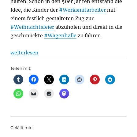
halten. Schon in den 50er Jahren entstand die
Idee, die Kinder der
#Werksmitarbeiter
mit
einem festlich gestalteten Zug zur
#Weihnachtsfeier
abzuholen und direkt in die
geschmückte
#Wagenhalle
zu fahren.
„S-Bahn: Mit Tannengrün und Lichterglanz 50 Jah
weiterlesen
Teilen mit:
Gefällt mir: