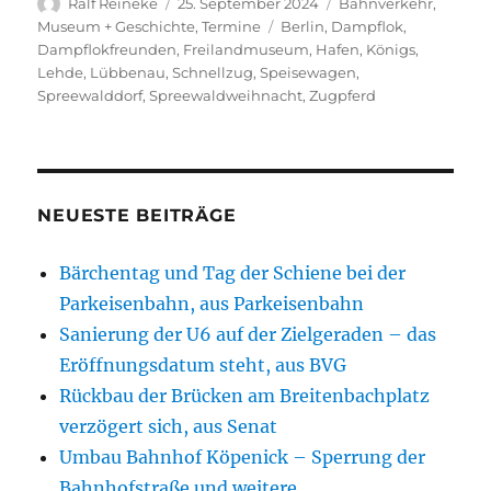
Autor
Veröffentlicht
Kategorien
Ralf Reineke
25. September 2024
Bahnverkehr
,
am
Schlagwörter
Museum + Geschichte
,
Termine
Berlin
,
Dampflok
,
Dampflokfreunden
,
Freilandmuseum
,
Hafen
,
Königs
,
Lehde
,
Lübbenau
,
Schnellzug
,
Speisewagen
,
Spreewalddorf
,
Spreewaldweihnacht
,
Zugpferd
NEUESTE BEITRÄGE
Bärchentag und Tag der Schiene bei der
Parkeisenbahn, aus Parkeisenbahn
Sanierung der U6 auf der Zielgeraden – das
Eröffnungsdatum steht, aus BVG
Rückbau der Brücken am Breitenbachplatz
verzögert sich, aus Senat
Umbau Bahnhof Köpenick – Sperrung der
Bahnhofstraße und weitere