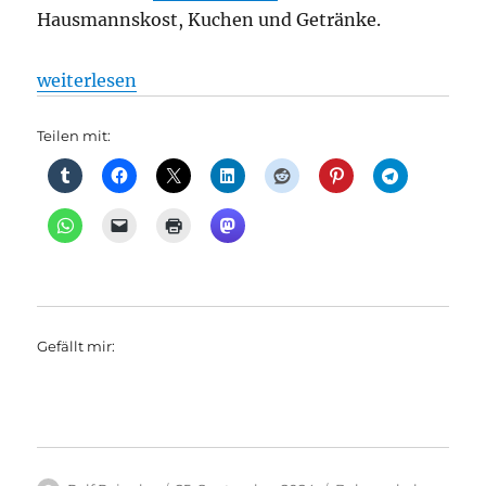
Hausmannskost, Kuchen und Getränke.
„Berlin macht Dampf: Berlin – Lübbenau, aus Sena
weiterlesen
Teilen mit:
Gefällt mir: