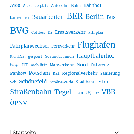
A100
Bahnhof
Autobahn
Bahn
Alexanderplatz
BER
Berlin
Bauarbeiten
Bus
barrierefrei
BVG
Ersatzverkehr
Cottbus
DB
Fahrplan
Flughafen
Fahrplanwechsel
Fernverkehr
Hauptbahnhof
Gesundbrunnen
gesperrt
Frankfurt
Nord
Nahverkehr
Ostkreuz
ICE
i2030
Mobilität
Potsdam
Regionalverkehr
Pankow
Sanierung
RE1
Schönefeld
Stra
Stadtbahn
Sch
Schöneweide
Straßenbahn
VBB
Tegel
U5
U7
Tram
ÖPNV
Unterme
| Startseite