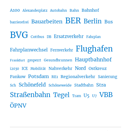
A100
Bahnhof
Autobahn
Bahn
Alexanderplatz
BER
Berlin
Bauarbeiten
Bus
barrierefrei
BVG
Ersatzverkehr
Cottbus
DB
Fahrplan
Flughafen
Fahrplanwechsel
Fernverkehr
Hauptbahnhof
Gesundbrunnen
gesperrt
Frankfurt
Nord
Nahverkehr
Ostkreuz
ICE
i2030
Mobilität
Potsdam
Regionalverkehr
Pankow
Sanierung
RE1
Schönefeld
Stra
Stadtbahn
Sch
Schöneweide
Straßenbahn
VBB
Tegel
U5
U7
Tram
ÖPNV