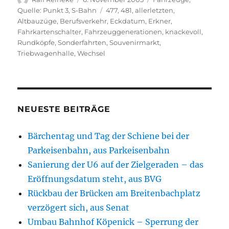
am
Schlagwörter
Quelle: Punkt 3
,
S-Bahn
477
,
481
,
allerletzten
,
Altbauzüge
,
Berufsverkehr
,
Eckdatum
,
Erkner
,
Fahrkartenschalter
,
Fahrzeuggenerationen
,
knackevoll
,
Rundköpfe
,
Sonderfahrten
,
Souvenirmarkt
,
Triebwagenhalle
,
Wechsel
NEUESTE BEITRÄGE
Bärchentag und Tag der Schiene bei der
Parkeisenbahn, aus Parkeisenbahn
Sanierung der U6 auf der Zielgeraden – das
Eröffnungsdatum steht, aus BVG
Rückbau der Brücken am Breitenbachplatz
verzögert sich, aus Senat
Umbau Bahnhof Köpenick – Sperrung der