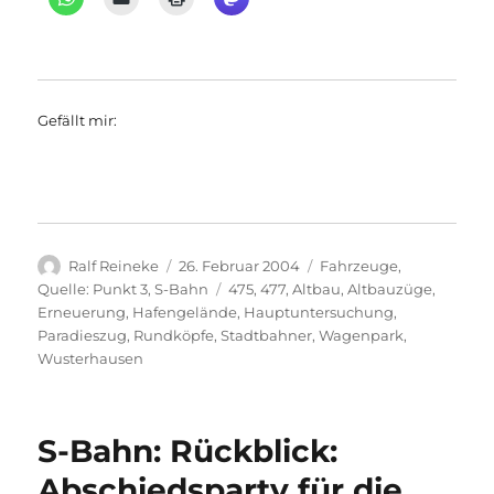
Gefällt mir:
Autor
Veröffentlicht
Kategorien
Ralf Reineke
26. Februar 2004
Fahrzeuge
,
am
Schlagwörter
Quelle: Punkt 3
,
S-Bahn
475
,
477
,
Altbau
,
Altbauzüge
,
Erneuerung
,
Hafengelände
,
Hauptuntersuchung
,
Paradieszug
,
Rundköpfe
,
Stadtbahner
,
Wagenpark
,
Wusterhausen
S-Bahn: Rückblick:
Abschiedsparty für die