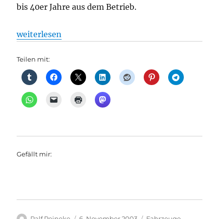
bis 40er Jahre aus dem Betrieb.
„S-Bahn: Rückblick: Abschiedsparty für die Altbau
weiterlesen
Teilen mit:
Gefällt mir:
Autor
Veröffentlicht
Kategorien
Ralf Reineke
6. November 2003
Fahrzeuge
,