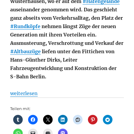
Wusterhausen, wo er auf dem
#Hafengelände
auseinander genommen wird. Das geschieht
ganz abseits vom Verkehrsalltag, den Platz der
#Rundköpfe
nehmen längst Züge der neuen
Generation mit ihren Vorteilen ein.
Ausmusterung, Verschrottung und Verkauf der
#Altbauzüge
liefen unter den Fittichen von
Hans-Günther Dirks, Leiter
Fahrzeugentwicklung und Konstruktion der
S-Bahn Berlin.
„S-Bahn: Planmäßige Verschrottung der Altbau-S-B
weiterlesen
Teilen mit: