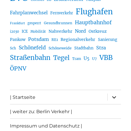
Flughafen
Fahrplanwechsel
Fernverkehr
Hauptbahnhof
Gesundbrunnen
gesperrt
Frankfurt
Nord
Nahverkehr
Ostkreuz
ICE
i2030
Mobilität
Potsdam
Regionalverkehr
Pankow
Sanierung
RE1
Schönefeld
Stra
Stadtbahn
Sch
Schöneweide
Straßenbahn
VBB
Tegel
U5
U7
Tram
ÖPNV
Unterme
| Startseite
öffnen
| weiter zu: Berlin Verkehr |
Impressum und Datenschutz |