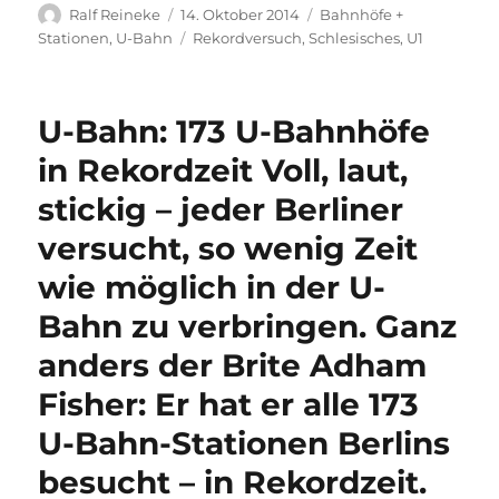
Autor
Veröffentlicht
Kategorien
Ralf Reineke
14. Oktober 2014
Bahnhöfe +
am
Schlagwörter
Stationen
,
U-Bahn
Rekordversuch
,
Schlesisches
,
U1
U-Bahn: 173 U-Bahnhöfe
in Rekordzeit Voll, laut,
stickig – jeder Berliner
versucht, so wenig Zeit
wie möglich in der U-
Bahn zu verbringen. Ganz
anders der Brite Adham
Fisher: Er hat er alle 173
U-Bahn-Stationen Berlins
besucht – in Rekordzeit.