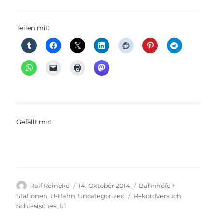
Teilen mit:
Gefällt mir:
Autor
Veröffentlicht
Kategorien
Ralf Reineke
14. Oktober 2014
Bahnhöfe +
am
Schlagwörter
Stationen
,
U-Bahn
,
Uncategorized
Rekordversuch
,
Schlesisches
,
U1