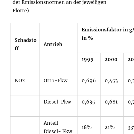
der Emissionsnormen an der jeweiligen
Flotte)
Emissionsfaktor
in g
in %
Schadsto
Antrieb
ff
1995
2000
2
NOx
Otto-Pkw
0,696
0,453
0,
Diesel-Pkw
0,635
0,681
0,
Anteil
18%
21%
3
Diesel- Pkw