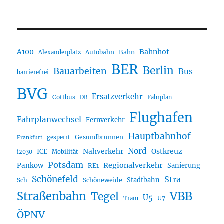
A100
Bahnhof
Autobahn
Bahn
Alexanderplatz
BER
Berlin
Bauarbeiten
Bus
barrierefrei
BVG
Ersatzverkehr
Cottbus
DB
Fahrplan
Flughafen
Fahrplanwechsel
Fernverkehr
Hauptbahnhof
Gesundbrunnen
gesperrt
Frankfurt
Nord
Nahverkehr
Ostkreuz
ICE
i2030
Mobilität
Potsdam
Regionalverkehr
Pankow
Sanierung
RE1
Schönefeld
Stra
Stadtbahn
Sch
Schöneweide
Straßenbahn
VBB
Tegel
U5
U7
Tram
ÖPNV