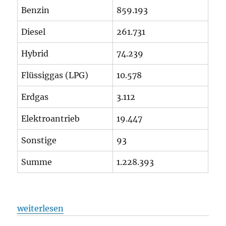
Benzin
859.193
Diesel
261.731
Hybrid
74.239
Flüssiggas (LPG)
10.578
Erdgas
3.112
Elektroantrieb
19.447
Sonstige
93
Summe
1.228.393
„Straßenverkehr: Entwicklung der PKW-Zulassungen
weiterlesen