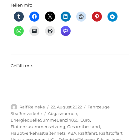
Teilen mit:
Gefällt mir:
Autor
Veröffentlicht
Kategorien
Ralf Reineke
22. August 2022
Fahrzeuge
,
am
Schlagwörter
Straßenverkehr
Abgasnormen
,
EnergiequelleSummeBenzin859
,
Euro
,
Flottenzusammensetzung
,
Gesamtbestand
,
Hauptverkehrsstraßennetz
,
KBA
,
Kraftfahrt
,
Kraftstoffart
,
Neuzulassungen
,
NOx
,
Schadstoffklassen
,
Stickoxiden
,