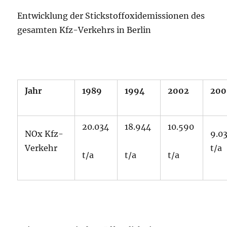
Entwicklung der Stickstoffoxidemissionen des
gesamten Kfz-Verkehrs in Berlin
Jahr
1989
1994
2002
200
20.034
18.944
10.590
NOx Kfz-
9.0
Verkehr
t/a
t/a
t/a
t/a