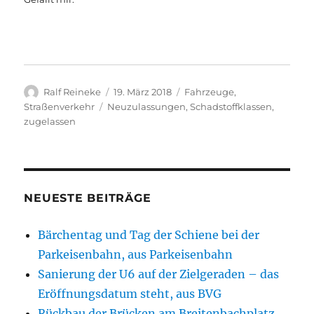
Autor
Veröffentlicht
Kategorien
Ralf Reineke
19. März 2018
Fahrzeuge
,
am
Schlagwörter
Straßenverkehr
Neuzulassungen
,
Schadstoffklassen
,
zugelassen
NEUESTE BEITRÄGE
Bärchentag und Tag der Schiene bei der
Parkeisenbahn, aus Parkeisenbahn
Sanierung der U6 auf der Zielgeraden – das
Eröffnungsdatum steht, aus BVG
Rückbau der Brücken am Breitenbachplatz