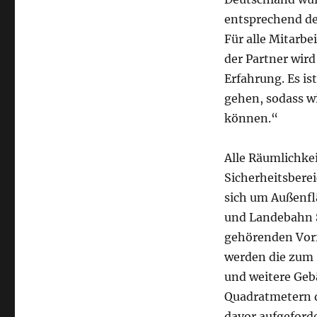
entsprechend de
Für alle Mitarbe
der Partner wird
Erfahrung. Es is
gehen, sodass w
können.“
Alle Räumlichke
Sicherheitsbere
sich um Außenfl
und Landebahn S
gehörenden Vorf
werden die zum 
und weitere Geb
Quadratmetern d
davor aufgeforde