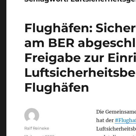
Flughäfen: Siche
am BER abgeschlo
Freigabe zur Einr
Luftsicherheitsbe
Flughäfen
Die Gemeinsam
hat der
#Flughaf
Autor
Ralf Reineke
Luftsicherheits