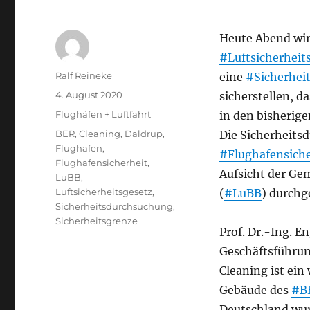
Heute Abend wir
#Luftsicherheit
Autor
Ralf Reineke
eine
#Sicherhei
Veröffentlicht
4. August 2020
sicherstellen, 
am
Kategorien
Flughäfen + Luftfahrt
in den bisherige
Schlagwörter
BER
,
Cleaning
,
Daldrup
,
Die Sicherheits
Flughafen
,
#Flughafensiche
Flughafensicherheit
,
Aufsicht der G
LuBB
,
Luftsicherheitsgesetz
,
(
#LuBB
) durchg
Sicherheitsdurchsuchung
,
Sicherheitsgrenze
Prof. Dr.-Ing. E
Geschäftsführun
Cleaning ist ei
Gebäude des
#B
Deutschland wur