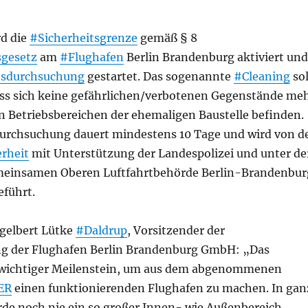
d die
#Sicherheitsgrenze
gemäß § 8
sgesetz
am
#Flughafen
Berlin Brandenburg aktiviert und
tsdurchsuchung
gestartet. Das sogenannte
#Cleaning
sol
dass sich keine gefährlichen/verbotenen Gegenstände me
n Betriebsbereichen der ehemaligen Baustelle befinden.
durchsuchung dauert mindestens 10 Tage und wird von d
rheit
mit Unterstützung der Landespolizei und unter de
emeinsamen Oberen Luftfahrtbehörde Berlin-Brandenbur
eführt.
ngelbert Lütke
#Daldrup
, Vorsitzender der
g der Flughafen Berlin Brandenburg GmbH: „Das
n wichtiger Meilenstein, um aus dem abgenommenen
ER
einen funktionierenden Flughafen zu machen. In gan
de noch nie ein so großer Innen- wie Außenbereich