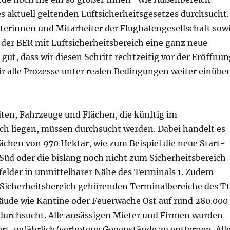
s aktuell geltenden Luftsicherheitsgesetzes durchsucht.
iterinnen und Mitarbeiter der Flughafengesellschaft sow
 der BER mit Luftsicherheitsbereich eine ganz neue
t gut, dass wir diesen Schritt rechtzeitig vor der Eröffnu
ir alle Prozesse unter realen Bedingungen weiter einübe
iten, Fahrzeuge und Flächen, die künftig im
ich liegen, müssen durchsucht werden. Dabei handelt es
ächen von 970 Hektar, wie zum Beispiel die neue Start-
üd oder die bislang noch nicht zum Sicherheitsbereich
elder in unmittelbarer Nähe des Terminals 1. Zudem
Sicherheitsbereich gehörenden Terminalbereiche des T1
äude wie Kantine oder Feuerwache Ost auf rund 280.000
urchsucht. Alle ansässigen Mieter und Firmen wurden
rt, gefährlich/verbotene Gegenstände zu entfernen. All