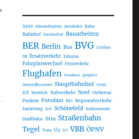
n
A100
Autobahn
Bahn
Alexanderplatz
Bauarbeiten
Bahnhof
barrierefrei
BVG
BER
Berlin
Bus
Cottbus
Ersatzverkehr
DB
Fahrplan
Fahrplanwechsel
Fernverkehr
Flughafen
gesperrt
Frankfurt
Hauptbahnhof
Gesundbrunnen
i2030
Nord
Nahverkehr
Ostkreuz
ICE
Mobilität
Potsdam
Regionalverkehr
Pankow
RE1
Schönefeld
Sanierung
Sch
Schöneweide
Straßenbahn
Stra
Stadtbahn
VBB
Tegel
ÖPNV
U5
U7
Tram