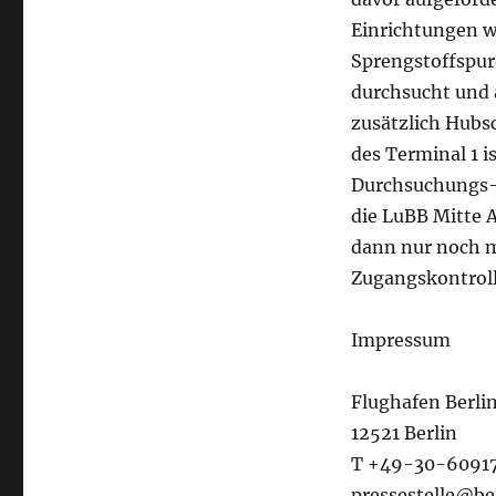
Einrichtungen we
Sprengstoffspu
durchsucht und 
zusätzlich Hubs
des Terminal 1 
Durchsuchungs- 
die LuBB Mitte A
dann nur noch m
Zugangskontroll
Impressum
Flughafen Berl
12521 Berlin
T +49-30-6091
pressestelle@be