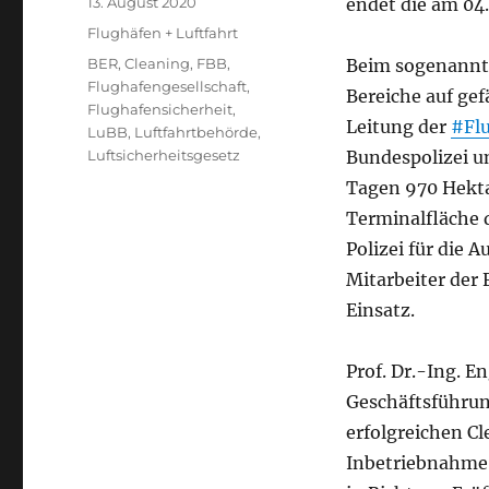
Veröffentlicht
13. August 2020
endet die am 04
am
Kategorien
Flughäfen + Luftfahrt
Schlagwörter
BER
,
Cleaning
,
FBB
,
Beim sogenann
Flughafengesellschaft
,
Bereiche auf ge
Flughafensicherheit
,
Leitung der
#Flu
LuBB
,
Luftfahrtbehörde
,
Luftsicherheitsgesetz
Bundespolizei u
Tagen 970 Hekt
Terminalfläche 
Polizei für die 
Mitarbeiter der
Einsatz.
Prof. Dr.-Ing. E
Geschäftsführu
erfolgreichen C
Inbetriebnahme 