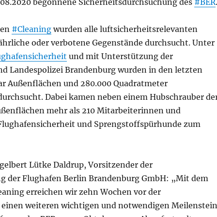
.08.2020 begonnene Sicherheitsdurchsuchung des
#BER
ten
#Cleaning
wurden alle luftsicherheitsrelevanten
fährliche oder verbotene Gegenstände durchsucht. Unter
ghafensicherheit
und mit Unterstützung der
nd Landespolizei Brandenburg wurden in den letzten
ar Außenflächen und 280.000 Quadratmeter
durchsucht. Dabei kamen neben einem Hubschrauber de
Außenflächen mehr als 210 Mitarbeiterinnen und
 Flughafensicherheit und Sprengstoffspürhunde zum
ngelbert Lütke Daldrup, Vorsitzender der
ng der Flughafen Berlin Brandenburg GmbH: „Mit dem
leaning erreichen wir zehn Wochen vor der
einen weiteren wichtigen und notwendigen Meilenstei