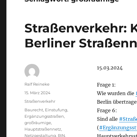
Straßenverkehr: K
Berliner Straßenn
15.03.2024
Autor
Ralf Reineke
Frage 1:
Veröffentlicht
15. März 2024
Wie wurden die
am
Kategorien
Straßenverkehr
Berlin übertrag
Schlagwörter
Baurecht
,
Einstufung
,
Frage 6:
Ergänzungsstraßen
,
Sind alle
#Straß
großräumige
,
(
#Ergänzungsst
Hauptstraßennetz
,
Netzgestaltung
,
RIN
,
Hauptverkehrsst