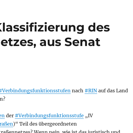
lassifizierung des
etzes, aus Senat
#Verbindungsfunktionsstufen
nach
#RIN
auf das Land
en?
en
der
#Verbindungsfunktionsstufe
„IV
raßen
)“ Teil des übergeordneten
raßennetzes? Wenn nein, wie ist das juristisch und