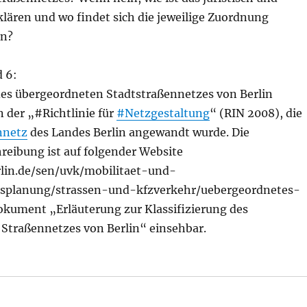
klären und wo findet sich die jeweilige Zuordnung
en?
d 6:
des übergeordneten Stadtstraßennetzes von Berlin
an der „#Richtlinie für
#Netzgestaltung
“ (RIN 2008), die
nnetz
des Landes Berlin angewandt wurde. Die
reibung ist auf folgender Website
lin.de/sen/uvk/mobilitaet-und-
rsplanung/strassen-und-kfzverkehr/uebergeordnetes-
okument „Erläuterung zur Klassifizierung des
Straßennetzes von Berlin“ einsehbar.
 Klassifizierung des Berliner Straßennetzes, aus Senat“