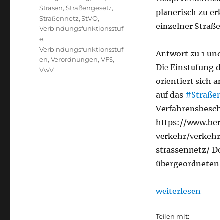
Strasen
,
Straßengesetz
,
planerisch zu er
Straßennetz
,
StVO
,
einzelner Straß
Verbindungsfunktionsstuf
e
,
Verbindungsfunktionsstuf
Antwort zu 1 un
en
,
Verordnungen
,
VFS
,
Die Einstufung 
VwV
orientiert sich 
auf das
#Straße
Verfahrensbesch
https://www.ber
verkehr/verkeh
strassennetz/ D
übergeordneten 
„Straßenverkehr:
weiterlesen
Teilen mit: