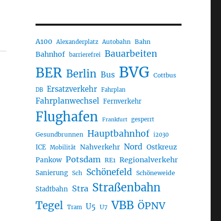
A100
Autobahn
Bahn
Alexanderplatz
Bauarbeiten
Bahnhof
barrierefrei
BVG
BER
Berlin
Bus
Cottbus
Ersatzverkehr
DB
Fahrplan
Fahrplanwechsel
Fernverkehr
Flughafen
gesperrt
Frankfurt
Hauptbahnhof
Gesundbrunnen
i2030
Nord
Nahverkehr
Ostkreuz
ICE
Mobilität
Potsdam
Regionalverkehr
Pankow
RE1
Schönefeld
Sanierung
Sch
Schöneweide
Straßenbahn
Stra
Stadtbahn
VBB
Tegel
ÖPNV
U5
U7
Tram