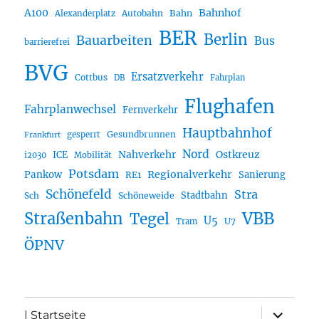
A100
Bahnhof
Autobahn
Bahn
Alexanderplatz
BER
Berlin
Bauarbeiten
Bus
barrierefrei
BVG
Ersatzverkehr
Cottbus
DB
Fahrplan
Flughafen
Fahrplanwechsel
Fernverkehr
Hauptbahnhof
Gesundbrunnen
gesperrt
Frankfurt
Nord
Nahverkehr
Ostkreuz
ICE
i2030
Mobilität
Potsdam
Regionalverkehr
Pankow
Sanierung
RE1
Schönefeld
Stra
Stadtbahn
Sch
Schöneweide
Straßenbahn
VBB
Tegel
U5
U7
Tram
ÖPNV
Unterme
| Startseite