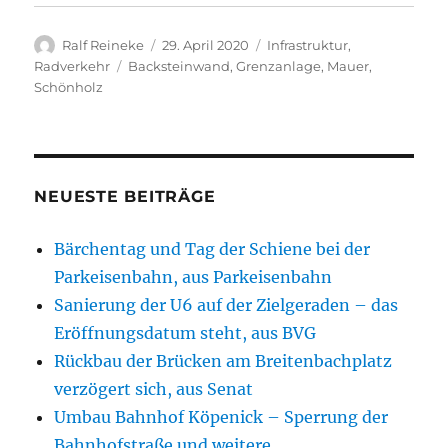
Autor
Veröffentlicht
Kategorien
Ralf Reineke
29. April 2020
Infrastruktur
,
am
Schlagwörter
Radverkehr
Backsteinwand
,
Grenzanlage
,
Mauer
,
Schönholz
NEUESTE BEITRÄGE
Bärchentag und Tag der Schiene bei der
Parkeisenbahn, aus Parkeisenbahn
Sanierung der U6 auf der Zielgeraden – das
Eröffnungsdatum steht, aus BVG
Rückbau der Brücken am Breitenbachplatz
verzögert sich, aus Senat
Umbau Bahnhof Köpenick – Sperrung der
Bahnhofstraße und weitere