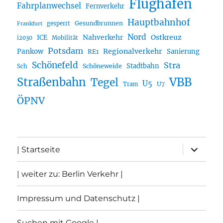
Flughafen
Fahrplanwechsel
Fernverkehr
Hauptbahnhof
Gesundbrunnen
gesperrt
Frankfurt
Nord
Nahverkehr
Ostkreuz
ICE
i2030
Mobilität
Potsdam
Regionalverkehr
Pankow
Sanierung
RE1
Schönefeld
Stra
Stadtbahn
Sch
Schöneweide
Straßenbahn
VBB
Tegel
U5
U7
Tram
ÖPNV
Unterme
| Startseite
öffnen
| weiter zu: Berlin Verkehr |
Impressum und Datenschutz |
Suchen mit Google |