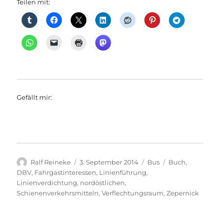
Teilen mit:
Gefällt mir:
Autor
Veröffentlicht
Kategorien
Schlagwörter
Ralf Reineke
3. September 2014
Bus
Buch
,
am
DBV
,
Fahrgastinteressen
,
Linienführung
,
Linienverdichtung
,
nordöstlichen
,
Schienenverkehrsmitteln
,
Verflechtungsraum
,
Zepernick