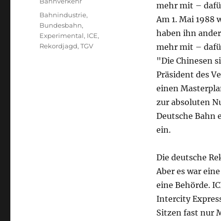
Bahnverkehr
mehr mit – dafür
Schlagwörter
Bahnindustrie
,
Am 1. Mai 1988 
Bundesbahn
,
haben ihn ander
Experimental
,
ICE
,
Rekordjagd
,
TGV
mehr mit – dafür
"Die Chinesen si
Präsident des V
einen Masterpla
zur absoluten N
Deutsche Bahn ei
ein.
Die deutsche Rek
Aber es war ein
eine Behörde. IC
Intercity Expres
Sitzen fast nur 