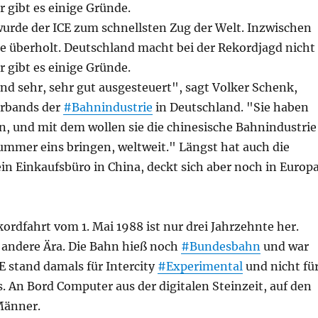
 gibt es einige Gründe.
wurde der ICE zum schnellsten Zug der Welt. Inzwischen
e überholt. Deutschland macht bei der Rekordjagd nicht
 gibt es einige Gründe.
nd sehr, sehr gut ausgesteuert", sagt Volker Schenk,
erbands der
#Bahnindustrie
in Deutschland. "Sie haben
n, und mit dem wollen sie die chinesische Bahnindustrie
ummer eins bringen, weltweit." Längst hat auch die
n Einkaufsbüro in China, deckt sich aber noch in Europ
ordfahrt vom 1. Mai 1988 ist nur drei Jahrzehnte her.
e andere Ära. Die Bahn hieß noch
#Bundesbahn
und war
E stand damals für Intercity
#Experimental
und nicht fü
s. An Bord Computer aus der digitalen Steinzeit, auf den
Männer.