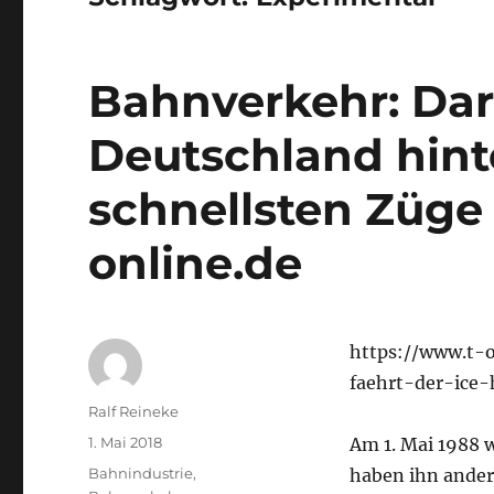
Bahnverkehr: Dar
Deutschland hint
schnellsten Züge 
online.de
https://www.t-o
faehrt-der-ice-
Autor
Ralf Reineke
Veröffentlicht
1. Mai 2018
Am 1. Mai 1988 
am
Kategorien
Bahnindustrie
,
haben ihn ander