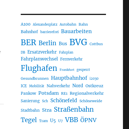
A100
Autobahn
Bahn
Alexanderplatz
Bauarbeiten
Bahnhof
barrierefrei
BVG
BER
Berlin
Bus
Cottbus
e
Ersatzverkehr
DB
Fahrplan
Fahrplanwechsel
Fernverkehr
Flughafen
gesperrt
Frankfurt
Hauptbahnhof
Gesundbrunnen
i2030
Nord
Nahverkehr
Ostkreuz
ICE
Mobilität
Potsdam
Regionalverkehr
Pankow
RE1
Schönefeld
Sanierung
Sch
Schöneweide
Straßenbahn
Stra
Stadtbahn
VBB
Tegel
ÖPNV
U5
U7
Tram