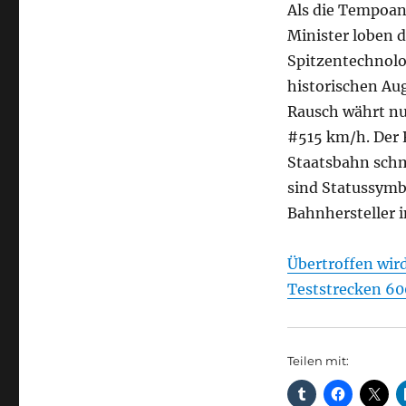
Als die Tempoanz
Minister loben 
Spitzentechnolo
historischen Au
Rausch währt nur
#515 km/h. Der R
Staatsbahn schm
sind Statussymb
Bahnhersteller 
Übertroffen wir
Teststrecken 60
Teilen mit: