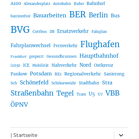
A100
Bahnhof
Autobahn
Bahn
Alexanderplatz
BER
Berlin
Bauarbeiten
Bus
barrierefrei
BVG
Ersatzverkehr
Cottbus
DB
Fahrplan
Flughafen
Fahrplanwechsel
Fernverkehr
Hauptbahnhof
Gesundbrunnen
gesperrt
Frankfurt
Nord
Nahverkehr
Ostkreuz
ICE
i2030
Mobilität
Potsdam
Regionalverkehr
Pankow
Sanierung
RE1
Schönefeld
Stra
Stadtbahn
Sch
Schöneweide
Straßenbahn
VBB
Tegel
U5
U7
Tram
ÖPNV
Unterme
| Startseite
öffnen