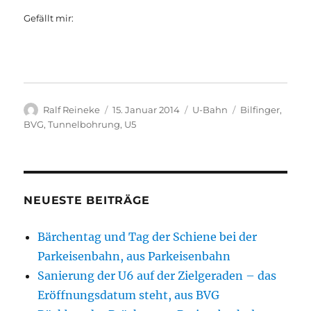
Gefällt mir:
Autor
Veröffentlicht
Kategorien
Schlagwörter
Ralf Reineke
15. Januar 2014
U-Bahn
Bilfinger
,
am
BVG
,
Tunnelbohrung
,
U5
NEUESTE BEITRÄGE
Bärchentag und Tag der Schiene bei der
Parkeisenbahn, aus Parkeisenbahn
Sanierung der U6 auf der Zielgeraden – das
Eröffnungsdatum steht, aus BVG