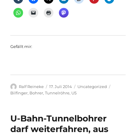
Gefällt mir:
Autor
Veröffentlicht
Kategorien
Schlagwört
Ralf Reineke
17. Juli 2014
Uncategorized
am
Bilfinger
,
Bohrer
,
Tunnelröhre
,
U5
U-Bahn-Tunnelbohrer
darf weiterfahren, aus