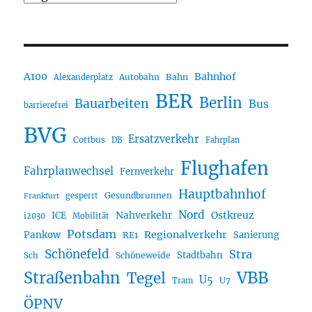
A100
Bahnhof
Autobahn
Bahn
Alexanderplatz
BER
Berlin
Bauarbeiten
Bus
barrierefrei
BVG
Ersatzverkehr
Cottbus
DB
Fahrplan
Flughafen
Fahrplanwechsel
Fernverkehr
Hauptbahnhof
Gesundbrunnen
gesperrt
Frankfurt
Nord
Nahverkehr
Ostkreuz
ICE
i2030
Mobilität
Potsdam
Regionalverkehr
Pankow
Sanierung
RE1
Schönefeld
Stra
Stadtbahn
Sch
Schöneweide
Straßenbahn
VBB
Tegel
U5
U7
Tram
ÖPNV