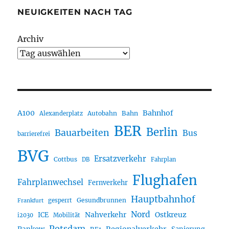
NEUIGKEITEN NACH TAG
Archiv
A100
Bahnhof
Autobahn
Bahn
Alexanderplatz
BER
Berlin
Bauarbeiten
Bus
barrierefrei
BVG
Ersatzverkehr
Cottbus
DB
Fahrplan
Flughafen
Fahrplanwechsel
Fernverkehr
Hauptbahnhof
Gesundbrunnen
gesperrt
Frankfurt
Nord
Nahverkehr
Ostkreuz
ICE
i2030
Mobilität
Potsdam