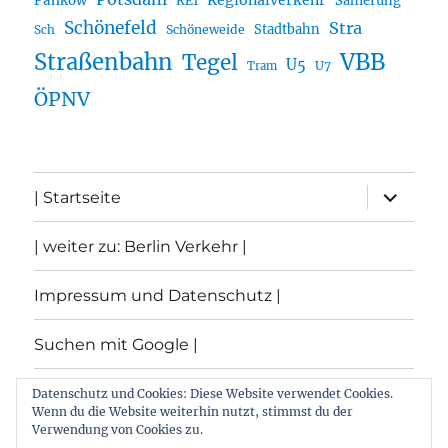
Regionalverkehr
Pankow
Sanierung
RE1
Schönefeld
Stra
Stadtbahn
Sch
Schöneweide
Straßenbahn
VBB
Tegel
U5
U7
Tram
ÖPNV
Unterme
| Startseite
öffnen
| weiter zu: Berlin Verkehr |
Impressum und Datenschutz |
Suchen mit Google |
Themen
Datenschutz und Cookies: Diese Website verwendet Cookies.
Wenn du die Website weiterhin nutzt, stimmst du der
Verwendung von Cookies zu.
Archiv