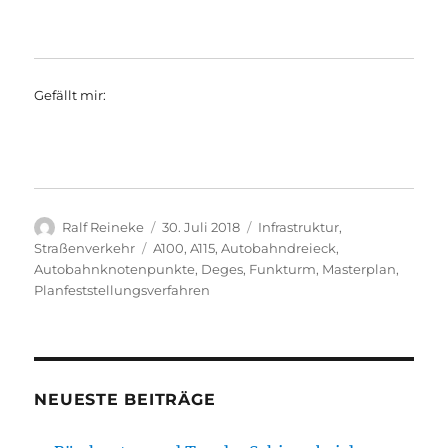
Gefällt mir:
Autor
Veröffentlicht
Kategorien
Ralf Reineke
30. Juli 2018
Infrastruktur
,
am
Schlagwörter
Straßenverkehr
A100
,
A115
,
Autobahndreieck
,
Autobahnknotenpunkte
,
Deges
,
Funkturm
,
Masterplan
,
Planfeststellungsverfahren
NEUESTE BEITRÄGE