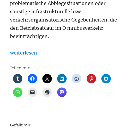
problematische Abbiegesituationen oder
sonstige infrastrukturelle bzw.
verkehrsorganisatorische Gegebenheiten, die
den Betriebsablauf im O mnibusverkehr
beeinträchtigen.
„Meldesysteme der BVG für Fahrerhinweise zu verk
weiterlesen
Teilen mit:
Gefällt mir: