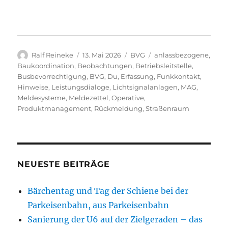
Autor
Veröffentlicht
Kategorien
Schlagwörter
Ralf Reineke
13. Mai 2026
BVG
anlassbezogene
,
am
Baukoordination
,
Beobachtungen
,
Betriebsleitstelle
,
Busbevorrechtigung
,
BVG
,
Du
,
Erfassung
,
Funkkontakt
,
Hinweise
,
Leistungsdialoge
,
Lichtsignalanlagen
,
MAG
,
Meldesysteme
,
Meldezettel
,
Operative
,
Produktmanagement
,
Rückmeldung
,
Straßenraum
NEUESTE BEITRÄGE
Bärchentag und Tag der Schiene bei der
Parkeisenbahn, aus Parkeisenbahn
Sanierung der U6 auf der Zielgeraden – das