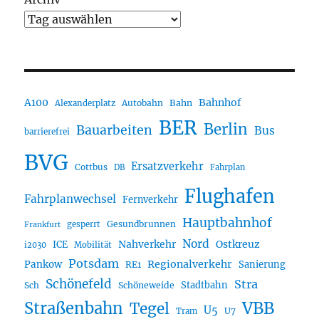
A100
Bahnhof
Autobahn
Bahn
Alexanderplatz
BER
Berlin
Bauarbeiten
Bus
barrierefrei
BVG
Ersatzverkehr
Cottbus
DB
Fahrplan
Flughafen
Fahrplanwechsel
Fernverkehr
Hauptbahnhof
Gesundbrunnen
gesperrt
Frankfurt
Nord
Nahverkehr
Ostkreuz
ICE
i2030
Mobilität
Potsdam
Regionalverkehr
Pankow
Sanierung
RE1
Schönefeld
Stra
Stadtbahn
Sch
Schöneweide
Straßenbahn
VBB
Tegel
U5
U7
Tram