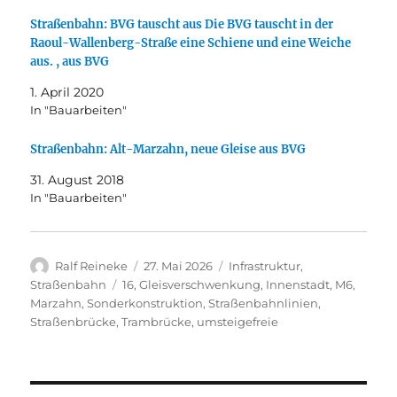
Straßenbahn: BVG tauscht aus Die BVG tauscht in der
Raoul-Wallenberg-Straße eine Schiene und eine Weiche
aus. , aus BVG
1. April 2020
In "Bauarbeiten"
Straßenbahn: Alt-Marzahn, neue Gleise aus BVG
31. August 2018
In "Bauarbeiten"
Autor
Veröffentlicht
Kategorien
Ralf Reineke
27. Mai 2026
Infrastruktur
,
am
Schlagwörter
Straßenbahn
16
,
Gleisverschwenkung
,
Innenstadt
,
M6
,
Marzahn
,
Sonderkonstruktion
,
Straßenbahnlinien
,
Straßenbrücke
,
Trambrücke
,
umsteigefreie