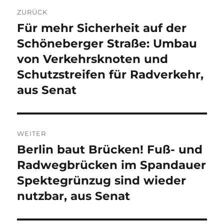
Beitragsnavigation
ZURÜCK
Für mehr Sicherheit auf der
Vorheriger
Beitrag:
Schöneberger Straße: Umbau
von Verkehrsknoten und
Schutzstreifen für Radverkehr,
aus Senat
WEITER
Berlin baut Brücken! Fuß- und
Nächster
Beitrag:
Radwegbrücken im Spandauer
Spektegrünzug sind wieder
nutzbar, aus Senat