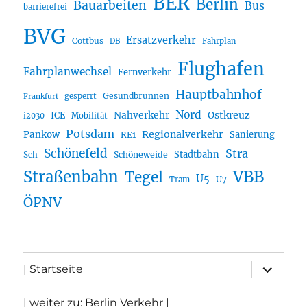
BER
Berlin
Bauarbeiten
Bus
barrierefrei
BVG
Ersatzverkehr
Cottbus
DB
Fahrplan
Flughafen
Fahrplanwechsel
Fernverkehr
Hauptbahnhof
Gesundbrunnen
gesperrt
Frankfurt
Nord
Nahverkehr
Ostkreuz
ICE
i2030
Mobilität
Potsdam
Regionalverkehr
Pankow
Sanierung
RE1
Schönefeld
Stra
Stadtbahn
Sch
Schöneweide
Straßenbahn
VBB
Tegel
U5
U7
Tram
ÖPNV
Unterme
| Startseite
öffnen
| weiter zu: Berlin Verkehr |