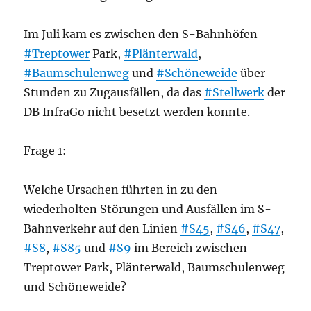
Im Juli kam es zwischen den S-Bahnhöfen
#Treptower
Park,
#Plänterwald
,
#Baumschulenweg
und
#Schöneweide
über
Stunden zu Zugausfällen, da das
#Stellwerk
der
DB InfraGo nicht besetzt werden konnte.
Frage 1:
Welche Ursachen führten in zu den
wiederholten Störungen und Ausfällen im S-
Bahnverkehr auf den Linien
#S45
,
#S46
,
#S47
,
#S8
,
#S85
und
#S9
im Bereich zwischen
Treptower Park, Plänterwald, Baumschulenweg
und Schöneweide?