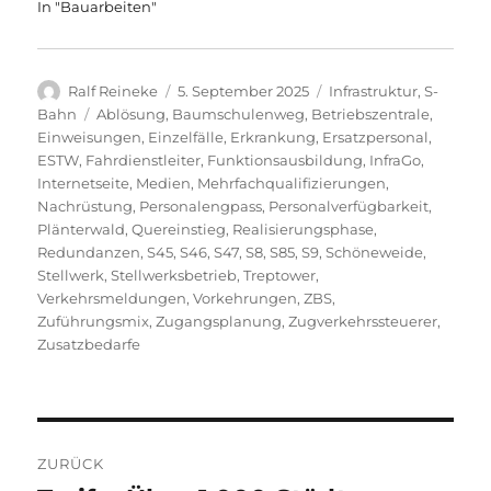
In "Bauarbeiten"
Autor
Veröffentlicht
Kategorien
Ralf Reineke
5. September 2025
Infrastruktur
,
S-
am
Schlagwörter
Bahn
Ablösung
,
Baumschulenweg
,
Betriebszentrale
,
Einweisungen
,
Einzelfälle
,
Erkrankung
,
Ersatzpersonal
,
ESTW
,
Fahrdienstleiter
,
Funktionsausbildung
,
InfraGo
,
Internetseite
,
Medien
,
Mehrfachqualifizierungen
,
Nachrüstung
,
Personalengpass
,
Personalverfügbarkeit
,
Plänterwald
,
Quereinstieg
,
Realisierungsphase
,
Redundanzen
,
S45
,
S46
,
S47
,
S8
,
S85
,
S9
,
Schöneweide
,
Stellwerk
,
Stellwerksbetrieb
,
Treptower
,
Verkehrsmeldungen
,
Vorkehrungen
,
ZBS
,
Zuführungsmix
,
Zugangsplanung
,
Zugverkehrssteuerer
,
Zusatzbedarfe
Beitragsnavigation
ZURÜCK