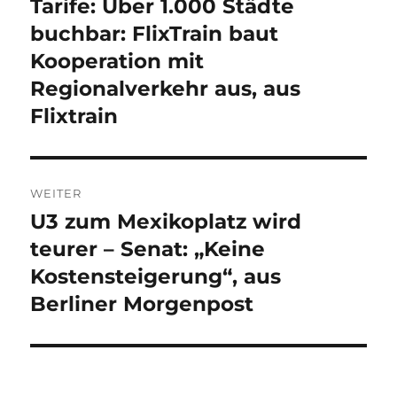
Tarife: Über 1.000 Städte
Vorheriger
Beitrag:
buchbar: FlixTrain baut
Kooperation mit
Regionalverkehr aus, aus
Flixtrain
WEITER
U3 zum Mexikoplatz wird
Nächster
Beitrag:
teurer – Senat: „Keine
Kostensteigerung“, aus
Berliner Morgenpost